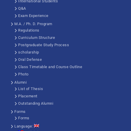
International Students
Q&A
Exam Experience
M.A. / Ph. D. Program
Regulations
Curriculum Structure
Postgraduate Study Process
scholarship
Oral Defense
Class Timetable and Course Outline
Photo
Alumni
List of Thesis
Placement
Outstanding Alumni
Forms
Forms
Language: