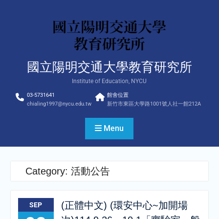
Skip
to
content
國立陽明交通大學教育研究所
Institute of Education, NYCU
03-5731641
館舍位置
chialing1997@nycu.edu.tw
新竹市東區大學路1001號人社一館212A
Menu
Category:
活動公告
(正體中文) (環安中心~加開場
SEP