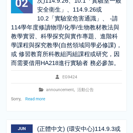
02
次)114.9.26、10.1「實驗室一般
安全衛生」、114.9.26或
10.2「實驗室危害通識」、 -請
114學年度修讀物理/化學/生物教材教法與
教學實習、科學探究與實作專題、進階科
學課程與探究教學(自然領域同學必修課)，
或 修習教育所科教組丙組課程或研究，因
而需要借用HA218進行實驗者 務必參加。
EG9424
announcement
,
活動公告
Sorry,
Read more
(正體中文) (環安中心)114.9.3或
JUN