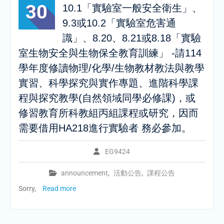
30
10.1「實驗室一般安全衛生」、
9.3或10.2「實驗室危害通
識」、8.20、8.21或8.18「實驗
室生物安全與生物保全教育訓練」 -請114
學年度修讀物理/化學/生物教材教法與教學
實習、科學探究與實作專題、進階科學課
程與探究教學(自然領域同學必修課)，或
修習教育所科教組丙組課程或研究，因而
需要借用HA218進行實驗者 務必參加。
EG9424
announcement
,
活動公告
,
課程公告
Sorry,
Read more