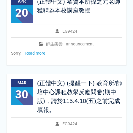
(正體中文) 恭賀本所孫之元老師
APR
20
獲聘為本校講座教授
EG9424
師生榮譽
,
announcement
Sorry,
Read more
(正體中文) (提醒一下) 教育所/師
MAR
30
培中心課程教學反應問卷(期中
版)，請於115.4.10(五)之前完成
填報。
EG9424