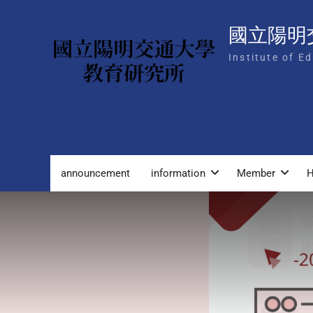
Skip
to
國立陽明
content
Institute of E
announcement
information
Member
H