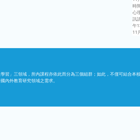
時間
心理
訊請
午1
11
位學習」三領域，所內課程亦依此而分為三個組群；如此，不僅可結合本
合國內外教育研究領域之需求。