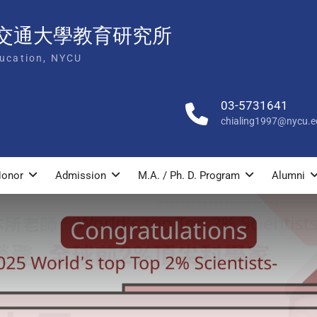
交通大學教育研究所
ducation, NYCU
03-5731641
chialing1997@nycu.e
onor
Admission
M.A. / Ph. D. Program
Alumni