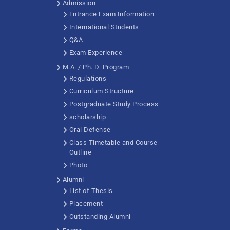
Admission
Entrance Exam Information
International Students
Q&A
Exam Experience
M.A. / Ph. D. Program
Regulations
Curriculum Structure
Postgraduate Study Process
scholarship
Oral Defense
Class Timetable and Course
Outline
Photo
Alumni
List of Thesis
Placement
Outstanding Alumni