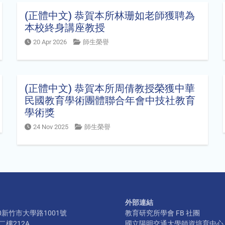
(正體中文) 恭賀本所林珊如老師獲聘為
本校終身講座教授
20 Apr 2026
師生榮譽
(正體中文) 恭賀本所周倩教授榮獲中華
民國教育學術團體聯合年會中技社教育
學術獎
24 Nov 2025
師生榮譽
外部連結
300新竹市大學路1001號
教育研究所學會 FB 社團
樓212A
國立陽明交通大學師資培育中心