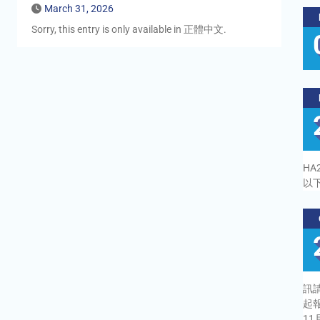
March 31, 2026
Sorry, this entry is only available in 正體中文.
H
以
訊請
起
11