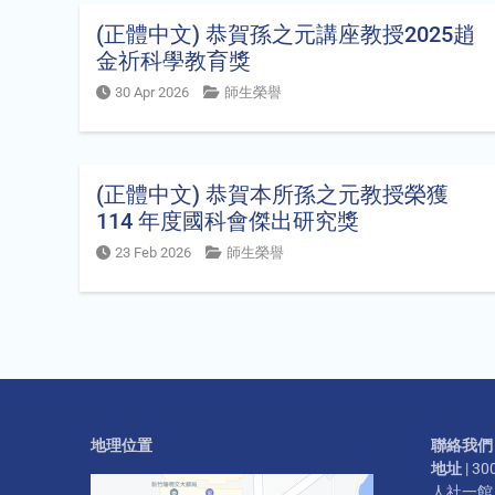
(正體中文) 恭賀孫之元講座教授2025趙
金祈科學教育獎
30 Apr 2026
師生榮譽
(正體中文) 恭賀本所孫之元教授榮獲
114 年度國科會傑出研究獎
23 Feb 2026
師生榮譽
地理位置
聯絡我們
地址
| 
人社一館二