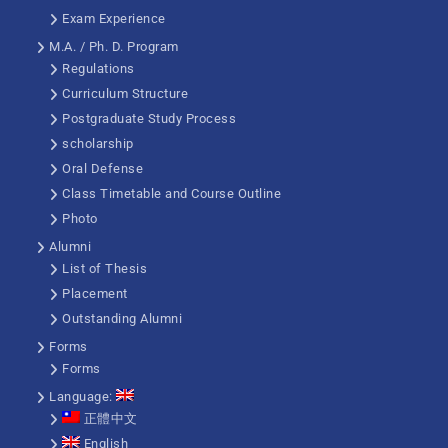
Exam Experience
M.A. / Ph. D. Program
Regulations
Curriculum Structure
Postgraduate Study Process
scholarship
Oral Defense
Class Timetable and Course Outline
Photo
Alumni
List of Thesis
Placement
Outstanding Alumni
Forms
Forms
Language:
正體中文
English