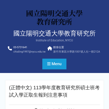
Skip
to
content
國立陽明交通大學教育研究所
Institute of Education, NYCU
03-5731641
館舍位置
chialing1997@nycu.edu.tw
新竹市東區大學路1001號人社一館212A
Menu
(正體中文) 113學年度教育研究所碩士班考
試入學正取生報到注意事項