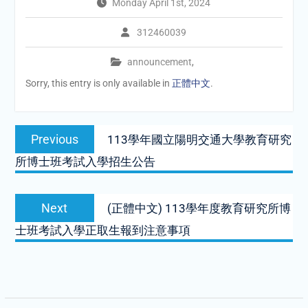
Monday April 1st, 2024
312460039
announcement
,
Sorry, this entry is only available in
正體中文
.
Post
Previous
Previous
113學年國立陽明交通大學教育研究
navigation
post:
所博士班考試入學招生公告
Next
Next
(正體中文) 113學年度教育研究所博
post:
士班考試入學正取生報到注意事項