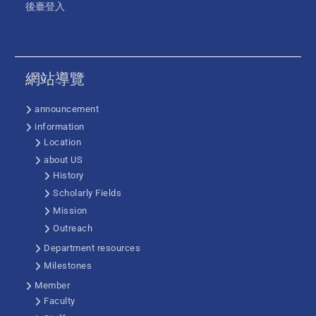
後臺登入
網站導覽
announcement
information
Location
about US
History
Scholarly Fields
Mission
Outreach
Department resources
Milestones
Member
Faculty