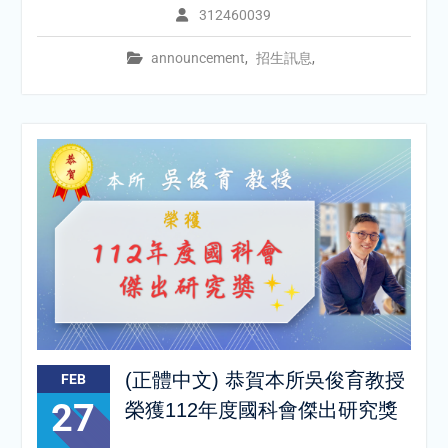
312460039
announcement
,
招生訊息
,
(正體中文) 恭賀本所吳俊育教授
FEB
27
榮獲112年度國科會傑出研究獎