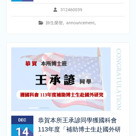
312460039
師生榮譽
,
announcement
,
恭賀本所王承諺同學獲國科會
DEC
14
113年度「補助博士生赴國外研