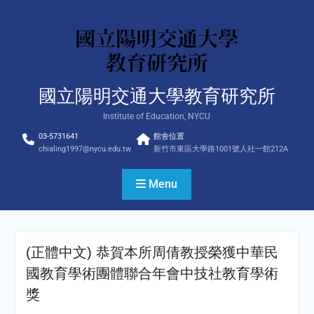
Skip
to
content
國立陽明交通大學教育研究所
Institute of Education, NYCU
03-5731641
館舍位置
chialing1997@nycu.edu.tw
新竹市東區大學路1001號人社一館212A
Menu
(正體中文) 恭賀本所周倩教授榮獲中華民
國教育學術團體聯合年會中技社教育學術
獎