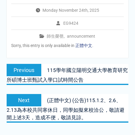
Monday November 24th, 2025
EG9424
師生榮譽
,
announcement
Sorry, this entry is only available in
正體中文
.
Post
Previous
Previous
115學年國立陽明交通大學教育研究
navigation
post:
所碩博士班甄試入學口試時間公告
Next
Next
(正體中文) (公告)115.1.2、2.6、
post:
2.13為本校共同寒休日，同學如擬來校洽公，敬請避
開上述3天，造成不便，敬請見諒。