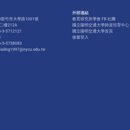
外部連結
300新竹市大學路1001號
教育研究所學會 FB 社團
樓212A
國立陽明交通大學師資培育中心
6-3-5712121
國立陽明交通大學首頁
1
後臺登入
6-3-5738083
hialing1997@nycu.edu.tw