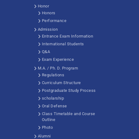
Honor
Honors
Performance
Admission
Entrance Exam Information
International Students
Q&A
Exam Experience
M.A. / Ph. D. Program
Regulations
Curriculum Structure
Postgraduate Study Process
scholarship
Oral Defense
Class Timetable and Course
Outline
Photo
Alumni