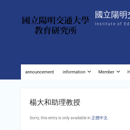
Skip
to
國立陽明
content
Institute of E
announcement
information
Member
H
楊大和助理教授
Sorry, this entry is only available in
正體中文
.