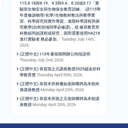
115.8.18與8.19、9.3與9.4、8.20或9.17「實
驗室生物安全與生物保全教育訓練」 -請115學
年度修讀物理/化學/生物教材教法與教學實
習、科學探究與實作專題、進階科學課程與探
究教學(自然領域同學必修課)，或 修習教育所
科教組丙組課程或研究，因而需要借用HA218
進行實驗者 務必參加。
Tuesday July 14th,
2026
(正體中文) 115年暑假期間辦公時段說明
Thursday July 2nd, 2026
(正體中文) 恭賀孫之元講座教授2025趙金祈科
學教育獎
Thursday April 30th, 2026
(正體中文) 恭賀本所林珊如老師獲聘為本校終
身講座教授
Monday April 20th, 2026
(正體中文) 恭賀本所孫之元老師獲聘為本校講
座教授
Monday April 20th, 2026