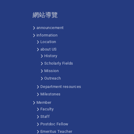
網站導覽
announcement
information
Location
about US
History
Scholarly Fields
Mission
Outreach
Department resources
Milestones
Member
Faculty
Staff
Postdoc Fellow
Emeritus Teacher