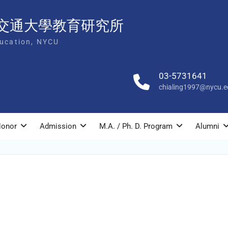
交通大學教育研究所
ducation, NYCU
03-5731641
chialing1997@nycu.e
onor
Admission
M.A. / Ph. D. Program
Alumni