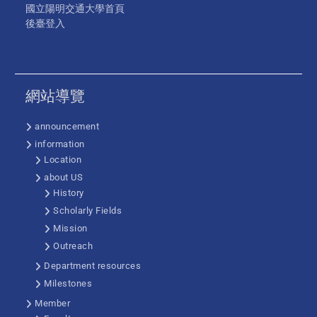
國立陽明交通大學首頁
後臺登入
網站導覽
announcement
information
Location
about US
History
Scholarly Fields
Mission
Outreach
Department resources
Milestones
Member