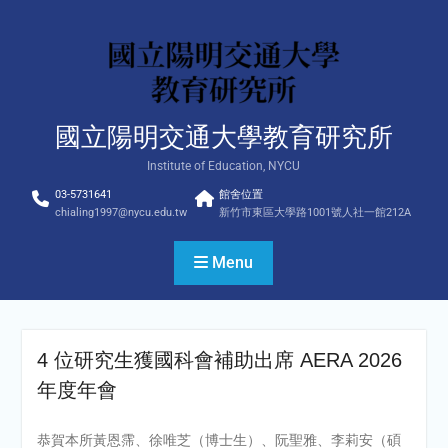
Skip
to
content
國立陽明交通大學教育研究所
Institute of Education, NYCU
03-5731641
館舍位置
chialing1997@nycu.edu.tw
新竹市東區大學路1001號人社一館212A
Menu
4 位研究生獲國科會補助出席 AERA 2026
年度年會
恭賀本所黃恩霈、徐唯芝（博士生）、阮聖雅、李莉安（碩