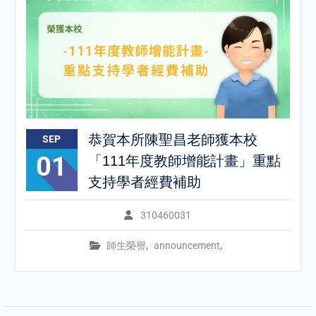
恭賀本所陳聖昌老師獲本校
SEP
01
「111年度教師增能計畫」重點
支持學者經費補助
310460031
師生榮譽
,
announcement
,