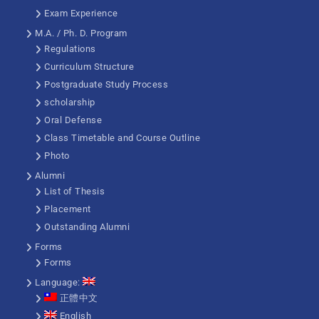
Exam Experience
M.A. / Ph. D. Program
Regulations
Curriculum Structure
Postgraduate Study Process
scholarship
Oral Defense
Class Timetable and Course Outline
Photo
Alumni
List of Thesis
Placement
Outstanding Alumni
Forms
Forms
Language:
正體中文
English