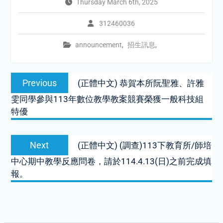
Thursday March 6th, 2025
312460036
announcement
,
招生訊息
,
Post
Previous
Previous
(正體中文) 恭賀本所阮聖雅、許雅
navigation
post:
雯同學參與113年數位教學教案競賽榮獲一般科技組
特優
Next
Next
(正體中文) (調查)113下教育所/師培
post:
中心期中教學反應問卷，請於114.4.13(日)之前完成填
報。