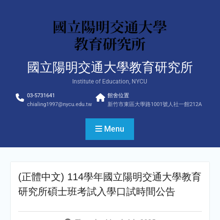
Skip
to
content
國立陽明交通大學教育研究所
Institute of Education, NYCU
03-5731641
館舍位置
chialing1997@nycu.edu.tw
新竹市東區大學路1001號人社一館212A
Menu
(正體中文) 114學年國立陽明交通大學教育
研究所碩士班考試入學口試時間公告