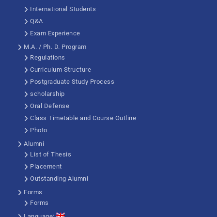
International Students
Q&A
Exam Experience
M.A. / Ph. D. Program
Regulations
Curriculum Structure
Postgraduate Study Process
scholarship
Oral Defense
Class Timetable and Course Outline
Photo
Alumni
List of Thesis
Placement
Outstanding Alumni
Forms
Forms
Language: