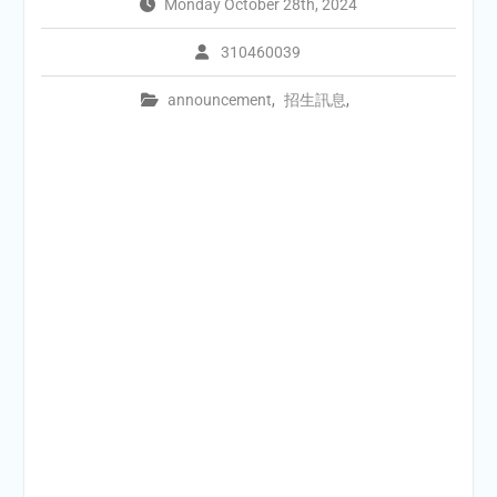
Monday October 28th, 2024
310460039
announcement
,
招生訊息
,
組
1
年
月
(
13
(