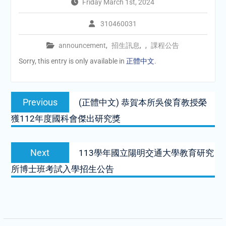
Friday March 1st, 2024
310460031
announcement
,
招生訊息
,
,
課程公告
Sorry, this entry is only available in
正體中文
.
Post
Previous
Previous
(正體中文) 恭賀本所吳俊育教授榮
navigation
post:
獲112年度國科會傑出研究獎
Next
Next
113學年國立陽明交通大學教育研究
post:
所博士班考試入學招生公告