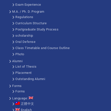
Exam Experience
M.A. / Ph. D. Program
Regulations
Curriculum Structure
Postgraduate Study Process
scholarship
Oral Defense
Class Timetable and Course Outline
Photo
Alumni
List of Thesis
Placement
Outstanding Alumni
Forms
Forms
Language:
正體中文
English