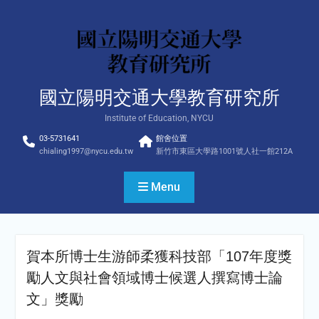
Skip
to
content
國立陽明交通大學教育研究所
Institute of Education, NYCU
03-5731641
館舍位置
chialing1997@nycu.edu.tw
新竹市東區大學路1001號人社一館212A
Menu
賀本所博士生游師柔獲科技部「107年度獎
勵人文與社會領域博士候選人撰寫博士論
文」獎勵