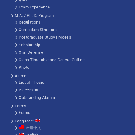
Exam Experience
M.A. / Ph. D. Program
Regulations
Curriculum Structure
Postgraduate Study Process
scholarship
Oral Defense
Class Timetable and Course Outline
Photo
Alumni
List of Thesis
Placement
Outstanding Alumni
Forms
Forms
Language:
正體中文