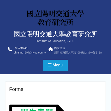
Skip
to
content
國立陽明交通大學教育研究所
Institute of Education, NYCU
03-5731641
館舍位置
chialing1997@nycu.edu.tw
新竹市東區大學路1001號人社一館212A
Menu
Forms