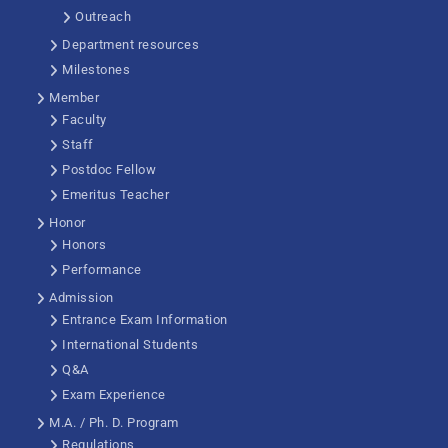
Outreach
Department resources
Milestones
Member
Faculty
Staff
Postdoc Fellow
Emeritus Teacher
Honor
Honors
Performance
Admission
Entrance Exam Information
International Students
Q&A
Exam Experience
M.A. / Ph. D. Program
Regulations