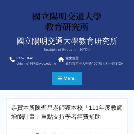
Skip
to
content
國立陽明交通大學教育研究所
Institute of Education, NYCU
03-5731641
館舍位置
chialing1997@nycu.edu.tw
新竹市東區大學路1001號人社一館212A
Menu
恭賀本所陳聖昌老師獲本校「111年度教師
增能計畫」重點支持學者經費補助