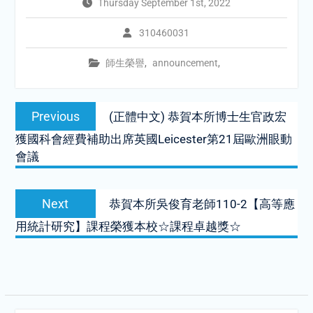
Thursday September 1st, 2022
310460031
師生榮譽
,
announcement
,
Post
Previous
Previous
(正體中文) 恭賀本所博士生官政宏
navigation
post:
獲國科會經費補助出席英國Leicester第21屆歐洲眼動
會議
Next
Next
恭賀本所吳俊育老師110-2【高等應
post:
用統計研究】課程榮獲本校☆課程卓越獎☆