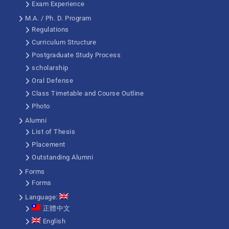
Exam Experience
M.A. / Ph. D. Program
Regulations
Curriculum Structure
Postgraduate Study Process
scholarship
Oral Defense
Class Timetable and Course Outline
Photo
Alumni
List of Thesis
Placement
Outstanding Alumni
Forms
Forms
Language:
正體中文
English