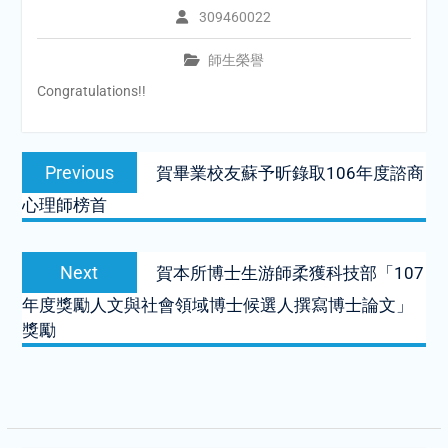
309460022
師生榮譽
Congratulations!!
Post
Previous
Previous
賀畢業校友蘇予昕錄取106年度諮商
navigation
post:
心理師榜首
Next
Next
賀本所博士生游師柔獲科技部「107
post:
年度獎勵人文與社會領域博士候選人撰寫博士論文」
獎勵