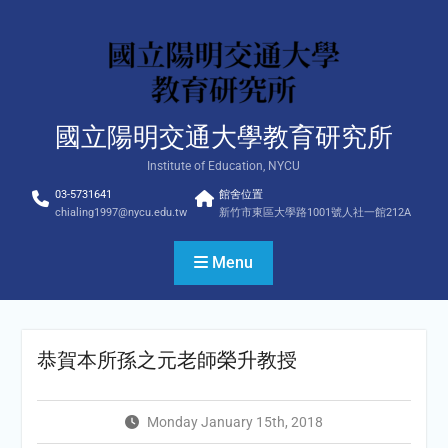
Skip
to
content
國立陽明交通大學教育研究所
Institute of Education, NYCU
03-5731641
館舍位置
chialing1997@nycu.edu.tw
新竹市東區大學路1001號人社一館212A
Menu
恭賀本所孫之元老師榮升教授
Monday January 15th, 2018