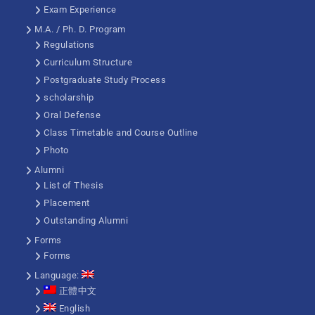
Exam Experience
M.A. / Ph. D. Program
Regulations
Curriculum Structure
Postgraduate Study Process
scholarship
Oral Defense
Class Timetable and Course Outline
Photo
Alumni
List of Thesis
Placement
Outstanding Alumni
Forms
Forms
Language:
正體中文
English