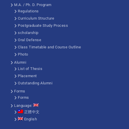
M.A. / Ph. D. Program
Regulations
Curriculum Structure
Postgraduate Study Process
scholarship
Oral Defense
Class Timetable and Course Outline
Photo
Alumni
List of Thesis
Placement
Outstanding Alumni
Forms
Forms
Language:
正體中文
English