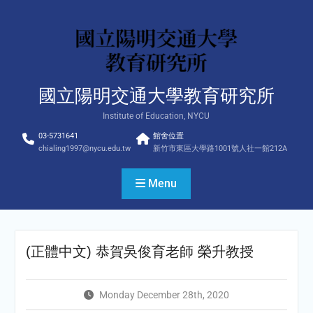
Skip
to
content
國立陽明交通大學教育研究所
Institute of Education, NYCU
03-5731641
館舍位置
chialing1997@nycu.edu.tw
新竹市東區大學路1001號人社一館212A
Menu
(正體中文) 恭賀吳俊育老師 榮升教授
Monday December 28th, 2020