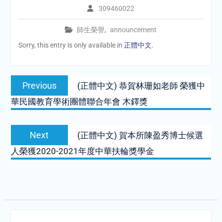
309460022
師生榮譽
,
announcement
Sorry, this entry is only available in
正體中文
.
Post
Previous
Previous
(正體中文) 恭賀林珊如老師 榮獲中
navigation
post:
華民國教育學術團體聯合年會 木鐸獎
Next
Next
(正體中文) 賀本所陳盈秀博士候選
post:
人榮獲2020-2021年度中華扶輪獎學金