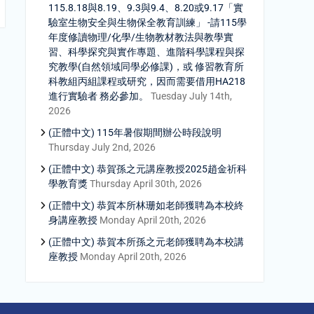
115.8.18與8.19、9.3與9.4、8.20或9.17「實
驗室生物安全與生物保全教育訓練」 -請115學
年度修讀物理/化學/生物教材教法與教學實
習、科學探究與實作專題、進階科學課程與探
究教學(自然領域同學必修課)，或 修習教育所
科教組丙組課程或研究，因而需要借用HA218
進行實驗者 務必參加。
Tuesday July 14th,
2026
(正體中文) 115年暑假期間辦公時段說明
Thursday July 2nd, 2026
(正體中文) 恭賀孫之元講座教授2025趙金祈科
學教育獎
Thursday April 30th, 2026
(正體中文) 恭賀本所林珊如老師獲聘為本校終
身講座教授
Monday April 20th, 2026
(正體中文) 恭賀本所孫之元老師獲聘為本校講
座教授
Monday April 20th, 2026