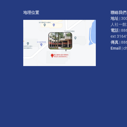
地理位置
聯絡我們
地址
| 
人社一館二
電話
| 88
ext 3164
傳真
| 88
Email
| c