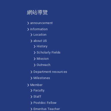
網站導覽
announcement
information
Location
about US
History
Scholarly Fields
Mission
Outreach
Department resources
Milestones
Member
Faculty
Staff
Postdoc Fellow
Emeritus Teacher