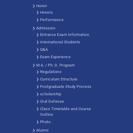
Honor
Honors
Performance
Admission
Entrance Exam Information
International Students
Q&A
Exam Experience
M.A. / Ph. D. Program
Regulations
Curriculum Structure
Postgraduate Study Process
scholarship
Oral Defense
Class Timetable and Course
Outline
Photo
Alumni