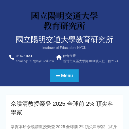
Skip
to
content
國立陽明交通大學教育研究所
Institute of Education, NYCU
03-5731641
館舍位置
chialing1997@nycu.edu.tw
新竹市東區大學路1001號人社一館212A
Menu
佘曉清教授榮登 2025 全球前 2% 頂尖科
學家
恭賀本所佘曉清教授榮登 2025 全球前 2% 頂尖科學家（終身