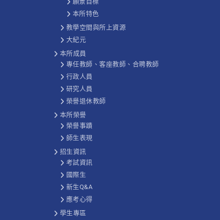
願景目標
本所特色
教學空間與所上資源
大紀元
本所成員
專任教師、客座教師、合聘教師
行政人員
研究人員
榮譽退休教師
本所榮譽
榮譽事蹟
師生表現
招生資訊
考試資訊
國際生
新生Q&A
應考心得
學生專區