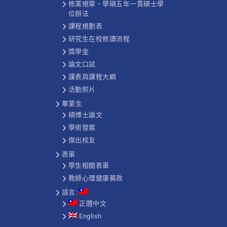
修業規章、學碩五年一貫碩士學
位辦法
課程規劃表
研究生在校修讀流程
獎學金
論文口試
課表與課程大綱
活動照片
畢業生
碩博士論文
學術發展
傑出校友
表單
學生相關表單
教師心理健康募款
語言:
正體中文
English