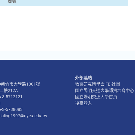
發表
外部連結
300新竹市大學路1001號
教育研究所學會 FB 社團
樓212A
國立陽明交通大學師資培育中心
6-3-5712121
國立陽明交通大學首頁
1
後臺登入
6-3-5738083
hialing1997@nycu.edu.tw