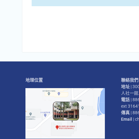
地理位置
聯絡我們
地址
| 
人社一館二
電話
| 88
ext 3164
傳真
| 88
Email
| c