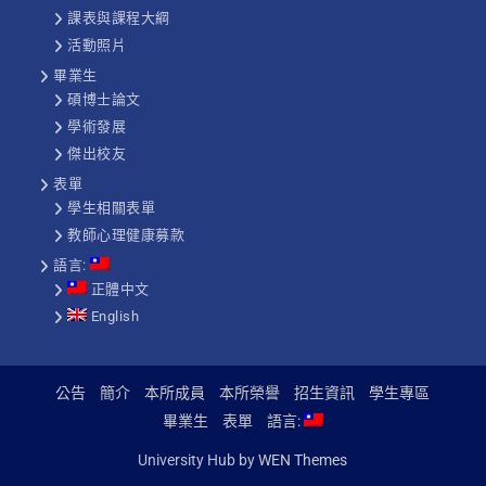
課表與課程大綱
活動照片
畢業生
碩博士論文
學術發展
傑出校友
表單
學生相關表單
教師心理健康募款
語言:
正體中文
English
公告
簡介
本所成員
本所榮譽
招生資訊
學生專區
畢業生
表單
語言:
University Hub by
WEN Themes