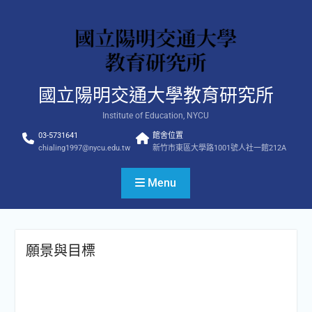
Skip
to
content
國立陽明交通大學教育研究所
Institute of Education, NYCU
03-5731641
館舍位置
chialing1997@nycu.edu.tw
新竹市東區大學路1001號人社一館212A
Menu
願景與目標