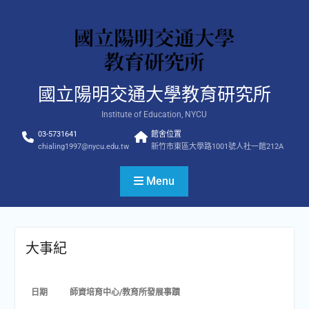
Skip
to
content
國立陽明交通大學教育研究所
Institute of Education, NYCU
03-5731641
館舍位置
chialing1997@nycu.edu.tw
新竹市東區大學路1001號人社一館212A
Menu
大事紀
日期
師資培育中心/教育所發展事蹟