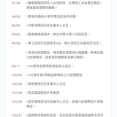
97/08
l 戴曉霞教授卸任人社院院長。合聘資工系孫春在教授。
陳致嘉助理教授離職。
98/03
l 教育所通過97學年教育部系所評鑑。
98/08
l 佘曉清教授任所長兼中心主任。
99/02
l 戴曉霞教授退休，榮任中華大學人社院院長。
99/08
l 博士班招生名額增至6名，碩士班招生名額增至28名。
l 林淑梤助理教授、陳琦媛助理教授約滿離職。新聘邱國
力助理教授、吳俊育助理教授為專任教師。
99/11
l 100學年起教育政策組停止招生。
100/02
l 100學年第2學期起新聘孫之元助理教授
100/08
l 周倩教授任所長兼中心主任
101/08
l 劉奕蘭副教授升等教授
102/08
l 劉奕蘭教授任所長兼中心主任。邱國力助理教授升等副
教授。
103/01
l 周倩教授借調科技部，任科技部科教發展與國際合作司