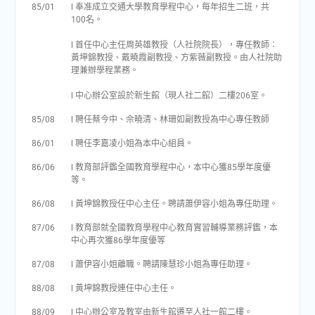
85/01
l 奉准成立交通大學教育學程中心，每年招生二班，共
100名。
l 首任中心主任周英雄教授（人社院院長），專任教師：
黃坤錦教授、戴曉霞副教授、方紫薇副教授。由人社院助
理兼辦學程業務。
l 中心辦公室設於新生館（現人社二館）二樓206室。
85/08
l 聘任蔡今中、佘曉清、林珊如副教授為中心專任教師
86/01
l 聘任李嘉凌小姐為本中心組員。
86/06
l 教育部評鑑全國教育學程中心，本中心獲85學年度優
等。
86/08
l 黃坤錦教授任中心主任。聘請蕭伊容小姐為專任助理。
87/06
l 教育部就全國教育學程中心教育實習輔導業務評鑑，本
中心再次獲86學年度優等
87/08
l 蕭伊容小姐離職。聘請陳慧珍小姐為專任助理。
88/08
l 黃坤錦教授連任中心主任。
88/09
l 中心辦公室及教室由新生館遷至人社一館二樓。