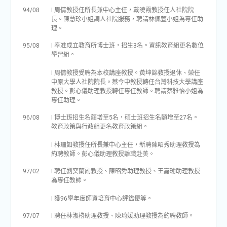
94/08
l 周倩教授任所長兼中心主任，戴曉霞教授任人社院院
長。陳慧珍小姐調人社院服務，聘請林佩萱小姐為專任助
理。
95/08
l 奉准成立教育所博士班，招生3名。資訊教育組更名數位
學習組。
l 周倩教授受聘為本校講座教授。黃坤錦教授退休、榮任
中原大學人社院院長。蔡今中教授轉任台灣科技大學講座
教授。彭心儀助理教授轉任專任教師。聘請蔡雅怡小姐為
專任助理。
96/08
l 博士班招生名額增至5名，碩士班招生名額增至27名。
教育政策與行政組更名教育政策組。
l 林珊如教授任所長兼中心主任，新聘陳昭秀助理教授為
約聘教師。彭心儀助理教授離職赴美。
97/02
l 聘任劉奕蘭副教授、陳昭秀助理教授、王嘉瑜助理教授
為專任教師。
l 獲96學年度師資培育中心評鑑優等。
97/07
l 聘任林淑梤助理教授、陳琦媛助理教授為約聘教師。