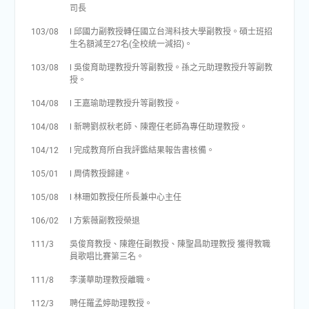
司長
103/08
l 邱國力副教授轉任國立台灣科技大學副教授。碩士班招
生名額減至27名(全校統一減招)。
103/08
l 吳俊育助理教授升等副教授。孫之元助理教授升等副教
授。
104/08
l 王嘉瑜助理教授升等副教授。
104/08
l 新聘劉叔秋老師、陳鏗任老師為專任助理教授。
104/12
l 完成教育所自我評鑑結果報告書核備。
105/01
l 周倩教授歸建。
105/08
l 林珊如教授任所長兼中心主任
106/02
l 方紫薇副教授榮退
111/3
吳俊育教授、陳鏗任副教授、陳聖昌助理教授 獲得教職
員歌唱比賽第三名。
111/8
李漢華助理教授離職。
112/3
聘任羅孟婷助理教授。