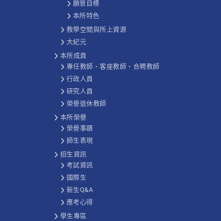
願景目標
本所特色
教學空間與所上資源
大紀元
本所成員
專任教師、客座教師、合聘教師
行政人員
研究人員
榮譽退休教師
本所榮譽
榮譽事蹟
師生表現
招生資訊
考試資訊
國際生
新生Q&A
應考心得
學生專區