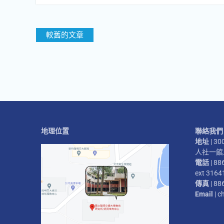
文
較舊的文章
章
導
覽
地理位置
聯絡我們
地址
| 
人社一館二
電話
| 88
ext 3164
傳真
| 88
Email
| c