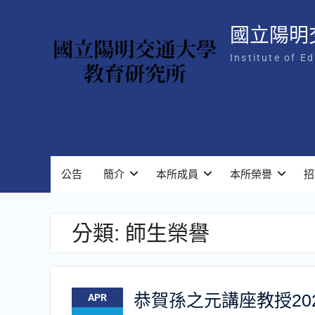
Skip
to
國立陽明
content
Institute of E
公告
簡介
本所成員
本所榮譽
招
分類:
師生榮譽
恭賀孫之元講座教授20
APR