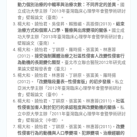
動力個別治療的中輟率與治療次數：不同界定的差異
。國
立成功大學主辦「2013年臺灣臨床心理學年會暨學術研討
會」壁報論文（臺南）。
楊大和、饒怡君、吳俊昇、賴雅嵋、高振傑(2013)。
結束
治療方式和個案人口學、醫療與出席變項的關係。
國立成
功大學主辦「2013年臺灣臨床心理學年會暨學術研討會」
壁報論文（臺南）。
楊大和、饒怡君、丁耕原、羅時揚、張富美、林惠蓉
(2012)。
接受強制團體治療之社區性侵害人改變性侵害行
為動機的長期變化類型
。臺北市立聯合醫院2012年研究成
果論文壁報發表會（臺北）。
楊大和、饒怡君、林惠蓉、丁耕原、張富美、羅時揚
(2012)。
「改變階段量表
—
性侵害版」的初步發展
。私立
亞洲大學主辦「2012年臺灣臨床心理學年會暨學術研討
會」壁報論文（臺中）。
楊大和、饒怡君、丁耕原、張富美、林惠蓉(2011)。
社區
性侵害加害人對於犯行的承認程度與改變動機的關係
。私
立中原大學主辦「2011年臺灣臨床心理學年會暨學術研討
會」壁報論文（中壢）。
楊大和、饒怡君、丁耕原、張富美、林惠蓉(2011)。
改變
性侵害行為的動機與人口學變項、犯罪變項、治療經驗的