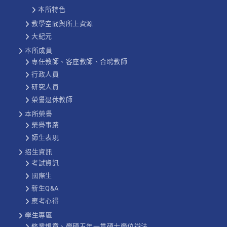
本所特色
教學空間與所上資源
大紀元
本所成員
專任教師、客座教師、合聘教師
行政人員
研究人員
榮譽退休教師
本所榮譽
榮譽事蹟
師生表現
招生資訊
考試資訊
國際生
新生Q&A
應考心得
學生專區
修業規章、學碩五年一貫碩士學位辦法