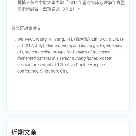
關係
。私立中原大學主辦「2011年臺灣臨床心理學年會暨
學術研討會」壁報論文（中壢）。
英文研討會論文
Wu, M-C., Wang, R., Yang, T-H. (楊大和), Lin, S-C., & Lin, H-
J. (2017, July).
Remembering and letting go: Experiences
of grief counseling groups for families of deceased
demented patients in a senior nursing home.
Poster
session presented at 12th Asia Pacific Hospice
conference, Singapore City,
近期文章