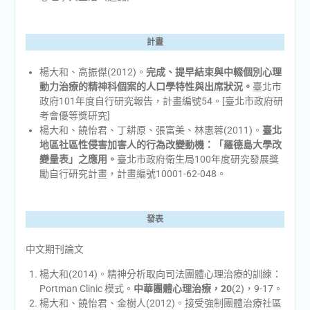
計畫
楊大和、高振傑(2012)。
完成、提早結束與中輟個別心理
動力治療的精神科個案的人口學特性與出席狀況。
臺北市
政府101年度自行研究報告，計畫編號54。[臺北市政府研
考會優等獎研究]
楊大和、饒怡君、丁耕原、張富美、林惠蓉(2011)。
臺北
地區社區性侵害加害人的行為改變動機
：「羅德島大學改
變量表」之應用。
臺北市政府衛生局100年度研究發展獎
勵自行研究計畫，計畫編號10001-62-048。
發表
中文期刊論文
楊大和(2014)。精神分析取向司法團體心理治療的訓練：
Portman Clinic 模式。
中華團體心理治療，
20
(2)，9-17。
楊大和、饒怡君、金樹人(2012)。接受強制團體治療社區