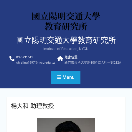
Skip
to
content
國立陽明交通大學教育研究所
Institute of Education, NYCU
03-5731641
館舍位置
chialing1997@nycu.edu.tw
新竹市東區大學路1001號人社一館212A
Menu
楊大和 助理教授