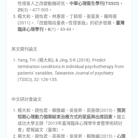
性侵害人之改變動機研究。
中華心理衛生學刊
(TSSCI)
，
25
(3)，477-505。
楊大和、饒怡君、林惠蓉、丁耕原、張富美、羅時揚
(2011)。「改變階段量表—性侵害版」的初步發展。
臺灣
臨床心理學刊，
6
(1)，43-44。
英文期刊論文
Yang, T-H. (楊大和), & Jing, S-R.(2018). Predict
termination conditions in individual psychotherapy from
patients’ variables.
Taiwanese Journal of psychiatry
(TSSCI), 32
:
126-135.
中文研討會論文
楊大和、饒怡君、賴雅嵋、吳俊昇、高振傑(2013)。
預測
短期心理動力個案結束治療方式的家庭與出席因素。
國立
成功大學主辦「2013年臺灣臨床心理學年會暨學術研討
會」壁報論文（臺南）。
楊大和、饒怡君、高振傑、吳俊昇、賴雅嵋(2013)。
心理