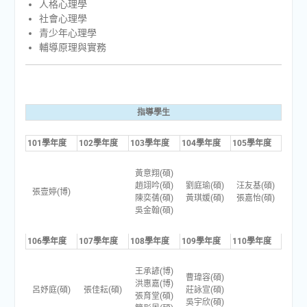
人格心理學
社會心理學
青少年心理學
輔導原理與實務
指導學生
101學年度
102學年度
103學年度
104學年度
105學年度
黃意翔(碩)
趙翊吟(碩)
劉庭瑜(碩)
汪友基(碩)
張壹婷(博)
陳奕蒨(碩)
黃琪媛(碩)
張嘉怡(碩)
吳金翰(碩)
106學年度
107學年度
108學年度
109學年度
110學年度
王承諺(博)
曹瑋容(碩)
洪惠嘉(博)
呂妤庭(碩)
張佳耘(碩)
莊詠宣(碩)
張育堂(碩)
吳宇欣(碩)