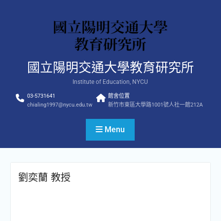
Skip
to
content
國立陽明交通大學教育研究所
Institute of Education, NYCU
03-5731641
館舍位置
chialing1997@nycu.edu.tw
新竹市東區大學路1001號人社一館212A
Menu
劉奕蘭 教授