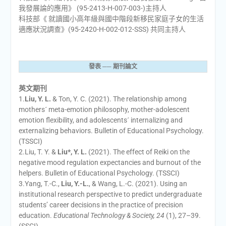
我發展論的應用》 (95-2413-H-007-003-)主持人
科技部《 就讀國小高年級與國中階段新移民家庭子女的生活
適應狀況調查》(95-2420-H-002-012-SSS) 共同主持人
發表 ── 期刊論文
英文期刊
1.
Liu, Y. L.
& Ton, Y. C. (2021). The relationship among
mothers´ meta-emotion philosophy, mother-adolescent
emotion flexibility, and adolescents´ internalizing and
externalizing behaviors. Bulletin of Educational Psychology.
(TSSCI)
2.Liu, T. Y. &
Liu*, Y. L.
(2021). The effect of Reiki on the
negative mood regulation expectancies and burnout of the
helpers. Bulletin of Educational Psychology. (TSSCI)
3.Yang, T.-C.,
Liu, Y.-L.
, & Wang, L.-C. (2021). Using an
institutional research perspective to predict undergraduate
students’ career decisions in the practice of precision
education.
Educational Technology & Society, 24
(1), 27–39.