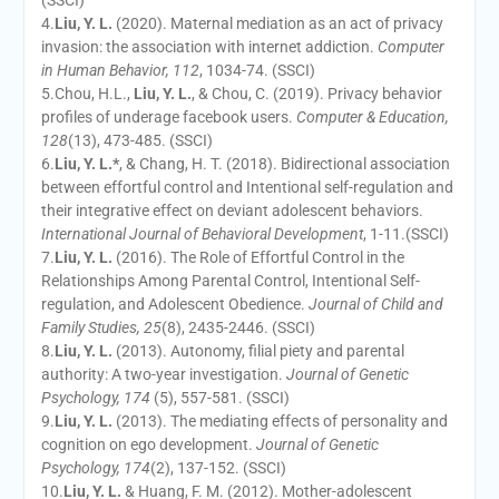
(SSCI)
4.
Liu, Y. L.
(2020). Maternal mediation as an act of privacy
invasion: the association with internet addiction.
Computer
in Human Behavior, 112
, 1034-74. (SSCI)
5.Chou, H.L.,
Liu, Y. L.
, & Chou, C. (2019). Privacy behavior
profiles of underage facebook users.
Computer & Education,
128
(13), 473-485. (SSCI)
6.
Liu, Y. L.*
, & Chang, H. T. (2018). Bidirectional association
between effortful control and Intentional self-regulation and
their integrative effect on deviant adolescent behaviors.
International Journal of Behavioral Development
, 1-11.(SSCI)
7.
Liu, Y. L.
(2016). The Role of Effortful Control in the
Relationships Among Parental Control, Intentional Self-
regulation, and Adolescent Obedience.
Journal of Child and
Family Studies, 25
(8), 2435-2446. (SSCI)
8.
Liu, Y. L.
(2013). Autonomy, filial piety and parental
authority: A two-year investigation.
Journal of Genetic
Psychology, 174
(5), 557-581. (SSCI)
9.
Liu, Y. L.
(2013). The mediating effects of personality and
cognition on ego development.
Journal of Genetic
Psychology, 174
(2), 137-152. (SSCI)
10.
Liu, Y. L.
& Huang, F. M. (2012). Mother-adolescent