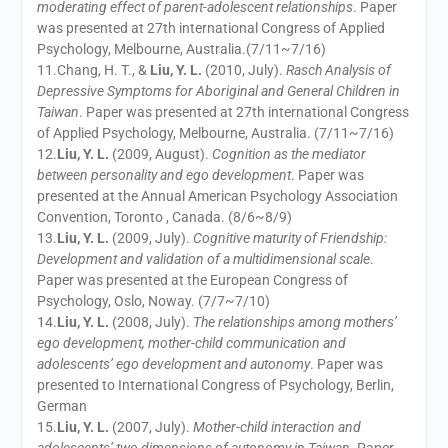
moderating effect of parent-adolescent relationships
. Paper
was presented at 27th international Congress of Applied
Psychology, Melbourne, Australia.(7/11~7/16)
11.Chang, H. T., &
Liu, Y. L.
(2010, July).
Rasch Analysis of
Depressive Symptoms for Aboriginal and General Children in
Taiwan
. Paper was presented at 27th international Congress
of Applied Psychology, Melbourne, Australia. (7/11~7/16)
12.
Liu, Y. L.
(2009, August).
Cognition as the mediator
between personality and ego development
. Paper was
presented at the Annual American Psychology Association
Convention, Toronto , Canada. (8/6~8/9)
13.
Liu, Y. L.
(2009, July).
Cognitive maturity of Friendship:
Development and validation of a multidimensional scale
.
Paper was presented at the European Congress of
Psychology, Oslo, Noway. (7/7~7/10)
14.
Liu, Y. L.
(2008, July).
The relationships among mothers’
ego development, mother-child communication and
adolescents’ ego development and autonomy
. Paper was
presented to International Congress of Psychology, Berlin,
German
15.
Liu, Y. L.
(2007, July).
Mother-child interaction and