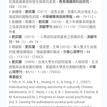
在傷害嚴重度和發生頻率的差異。
教育傳播與科技研究，
122
，25-38。
2.張繐礠、
劉奕蘭
（2017)。成長主題、意義化與台灣成人心
理成熟的關聯性初探。
中華輔導與諮商學報，49
，79-112。
3.張繐礠、蔡馨沂、
劉奕蘭
（2016) 。青少年偶像崇拜量表
之信度與效度考驗。
測驗學刊 ,63
(2), 111-132（TSSCI)通訊
作者
4.
劉奕蘭
（2012）。人際認知成熟量表之發展研究。
測驗年
刊，59
（1)，49- 74。
5.楊國樞、
劉奕蘭
、張淑慧、王琳 (2010)。華人雙文化自我
的個 體發展階段：理論建構的嘗試。
中華心理學刊，52
(2)，113-132。(TSSCI)
6.
劉奕蘭
（2009)。台灣大學生的認知發展、人格特質、生活
經驗與自我發展的關係：華盛頓大學造句測驗的應用。
中華
心理學刊，51
(1)， 1~26。(TSSCI)
專書論文
1.Yeh, K. H.,
Liu, Y. L.
, Huang, H. S., & Yang, Y. J., (2007).
Individuating and relating autonomy in culturally Chinese
adolescents. In C. Ward, J. Liu, A. B. I. Bernardo, R. Fischer, &
M. Karasawa(Eds.), Progress in Asian social psychology:
Vol. 5. Casting the individual in societal and cultural