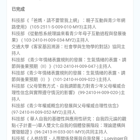
已完成
科技部《「爸媽，請不要管我上網」：親子互動與青少年網
路使用》 (105-2511-S-009-010-MY3)主持人
科技部 《從動態系統理論來看青少年母子互動過程與發展後
果》 ( 103-2410-H-009-034-MY2)主持人
交通大學《客家基因溯源：社會學與生物學的對話》協同主
持人
科技部 《青少年情緒表露規則的發展：生氣情緒的表露、調
節與後果預期（II）》(102-2410-H-009-047-)主持人
科技部《青少年情緒表露規則的發展：生氣情緒的表露、調
節與後果預期（I）》 (101-2410-H-009-022-)主持人
科技部《父母管教方式、自我調節能力對青少年父母權威合
理性信念與實際遵守情況的影響》 (99-2410-H-009-020-)主
持人
科技部《青少年權威概念的發展與父母權威合理性信念》
(97-2410-H-009-052-MY2)主持人
科技部《 華人自我的基礎性與應用性研究：自我四元論的觀
點-(子計畫一)華人雙文化自我的個體發展階段：理論建構與
實徵驗證 》(96-2413-H-033-001-MY3)共同主持人
科技部《 人格特質、人際關係發展與自我發展：Loevinger自