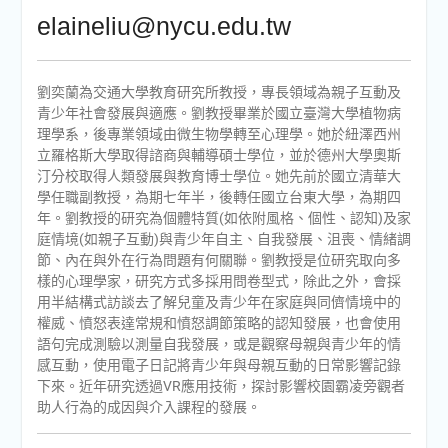
elaineliu@nycu.edu.tw
劉奕蘭為交通大學教育研究所教授，專長領域為親子互動及
青少年社會發展與適應。劉教授畢業於國立臺灣大學植物病
理學系，後專業領域由微生物學轉至心理學。她於紐澤西州
立羅格斯大學取得諮商與輔導碩士學位，並於德州大學奧斯
汀分校取得人類發展與教育博士學位。她先前於國立清華大
學任職副教授，為期七年半，後轉任國立台東大學，為期四
年。劉教授的研究為個體特質(如依附風格、個性、認知)及家
庭情境(如親子互動)與青少年自主、自我發展、沮喪、情緒調
節、內在與外在行為問題有何關聯。劉教授是位研究取向多
樣的心理學家，研究方式多採用問卷型式，除此之外，會採
用半結構式訪談去了解兒童及青少年在家庭與同儕情境中的
權威、憤怒表達常規和憤怒調節策略的認知發展，也會使用
語句完成測驗以測量自我發展，或是觀察母親與青少年的情
感互動，使用電子日記將青少年與母親互動的日常影響記錄
下來。近年研究透過VR應用技術，探討影響校園霸凌旁觀者
助人行為的成因與介入課程的發展。