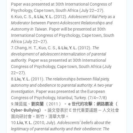
Paper was presented at 30th International Congress of
Psychology, Cape town, South Africa (July 22~27).
6.Kuo, C. S., &
Liu, Y. L.
(2012).
Adolescent Filial Piety as a
Moderator between Parent-Adolescent Relationships and
Autonomy in Taiwan
. Paper will be presented at 30th
International Congress of Psychology, Cape town, South
Africa (July 22~27).
7.Chang, H. T., Kuo, C. S., &
Liu, Y. L.
(2012).
The
development of adolescent internalization of parental
authority
. Paper was presented at 30th International
Congress of Psychology, Cape town, South Africa (July
22~27).
8.
Liu, Y. L.
(2011).
The relationships between filial piety,
autonomy and obedience to parental authority: A two-year
investigation
. Paper was presented at the European
Congress of Psychology, Istanbul, Turkey. (7/4~7/8)
9.陳茵嵐、
劉奕蘭
（ 2011 ）。
e 世代的攻擊：網路霸凌（
Cyber-Bullying）
。論文發表於 E 世代重要議題 — 人文社會
面向研討會。新竹，清華大學。
10.
Liu, Y. L.
(2010, July).
Adolescents’ beliefs about the
legitimacy of parental authority and their obedience: The