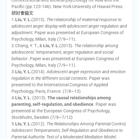
contexts:social and societal psychology for Asia and the
Pacific (pp.123-146). New York:University of Hawaii Press.
研討會論文
1.
Liu, Y. L.
(2015).
The relationship of maternal response to
adolescent anger display with adolescent anger regulation and
adjustment
. Paper was presented at European Congress of
Psychology, Milan, Italy (7/9~11).
2.Chang, Y. T., &
Liu, Y. L.
(2015).
The relationship among
adolescents’ temperament, anger regulation and social
behavior
. Paper was presented at European Congress of
Psychology, Milan, Italy (7/9~11).
3.
Liu, Y. L.
(2014).
Adolescent anger expression and emotion
regulation in the different social contexts
. Paper was
presented to the International Congress of Applied
Psychology, Paris, France. (7/8~13)
4.
Liu, Y. L.
(2013).
The causal relationships among
parenting, self-regulation, and obedience
. Paper was
presented at the European Congress of Psychology,
Stockholm, Sweden.(7/9~7/12)
5.
Liu, Y. L.
(2012).
The Relationships Among Parental Control,
Adolescent Temperament, Self-Regulation and Obedience to
Parental Authority: Test of a Moderated Mediation Model
.