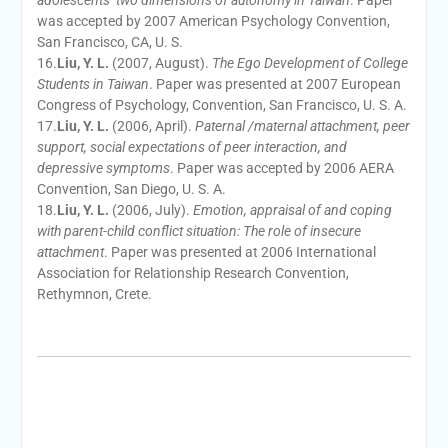
adolescents’ two dimensions of autonomy in Taiwan
. Paper
was accepted by 2007 American Psychology Convention,
San Francisco, CA, U. S.
16.
Liu, Y. L.
(2007, August).
The Ego Development of College
Students in Taiwan
. Paper was presented at 2007 European
Congress of Psychology, Convention, San Francisco, U. S. A.
17.
Liu, Y. L.
(2006, April).
Paternal /maternal attachment, peer
support, social expectations of peer interaction, and
depressive symptoms
. Paper was accepted by 2006 AERA
Convention, San Diego, U. S. A.
18.
Liu, Y. L.
(2006, July).
Emotion, appraisal of and coping
with parent-child conflict situation: The role of insecure
attachment
. Paper was presented at 2006 International
Association for Relationship Research Convention,
Rethymnon, Crete.