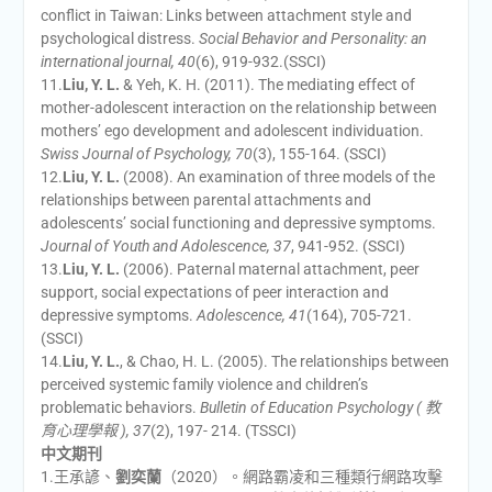
conflict in Taiwan: Links between attachment style and
psychological distress.
Social Behavior and Personality: an
international journal, 40
(6), 919-932.(SSCI)
11.
Liu, Y. L.
& Yeh, K. H. (2011). The mediating effect of
mother-adolescent interaction on the relationship between
mothers’ ego development and adolescent individuation.
Swiss Journal of Psychology, 70
(3), 155-164. (SSCI)
12.
Liu, Y. L.
(2008). An examination of three models of the
relationships between parental attachments and
adolescents’ social functioning and depressive symptoms.
Journal of Youth and Adolescence, 37
, 941-952. (SSCI)
13.
Liu, Y. L.
(2006). Paternal maternal attachment, peer
support, social expectations of peer interaction and
depressive symptoms.
Adolescence, 41
(164), 705-721.
(SSCI)
14.
Liu, Y. L.
, & Chao, H. L. (2005). The relationships between
perceived systemic family violence and children’s
problematic behaviors.
Bulletin of Education Psychology ( 教
育心理學報 ), 37
(2), 197- 214. (TSSCI)
中文期刊
1.王承諺、
劉奕蘭
（2020）。網路霸凌和三種類行網路攻擊