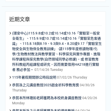
近期文章
(環安中心)115.9.8或10.2或10.14或10.16「實驗室一般安
全衛生」、115.9.9或10.7或10.14或10.16「實驗室危害通
識」、115.8.18與8.19、9.3與9.4、8.20或9.17「實驗室生
物安全與生物保全教育訓練」 -請115學年度修讀物理/化
學/生物教材教法與教學實習、科學探究與實作專題、進階
科學課程與探究教學(自然領域同學必修課)，或 修習教育
所科教組丙組課程或研究，因而需要借用HA218進行實驗
者 務必參加。
07/14/26 Tuesday
115年暑假期間辦公時段說明
07/02/26 Thursday
恭賀孫之元講座教授2025趙金祈科學教育獎
04/30/26
Thursday
恭賀本所林珊如老師獲聘為本校終身講座教授
04/20/26
Monday
恭賀本所孫之元老師獲聘為本校講座教授
04/20/26