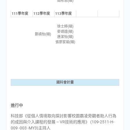
簡彤恩(碩)
111學年度
112學年度
113學年度
徐士婷(碩)
麥靖誼(碩)
鄭靖怡(碩)
唐潔怡(碩)
張廖家瑜(碩)
國科會計畫
進行中
科技部《從個人情境取向探討影響校園霸凌旁觀者助人行為
的成因與介入課程的發展 – VR技術的應用》 (109-2511-H-
009 -003 -MY3)主持人