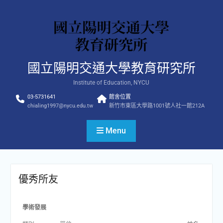
Skip
to
content
國立陽明交通大學教育研究所
Institute of Education, NYCU
03-5731641
館舍位置
chialing1997@nycu.edu.tw
新竹市東區大學路1001號人社一館212A
Menu
優秀所友
學術發展