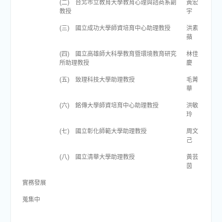
(二) 台北市立教育大學教育心理與諮商系副
黃宏
教授
宇
(三) 國立成功大學師資培育中心助理教授
洪素
蘋
(四) 國立高雄師大科學教育暨環境教育研究
林佳
所助理教授
慶
(五) 致理科技大學助理教授
毛菁
華
(六) 銘傳大學師資培育中心助理教授
洪敏
玲
(七) 國立彰化師範大學助理教授
周文
己
(八) 國立清華大學助理教授
黃芸
茵
實務發展
蒐集中