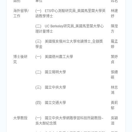
類別
單位
姓名
海外留學/
(一) ETS中心測驗研究員_美國馬里蘭大學英
林建
工作
語教學博士
妤
(二) UC Berkeley研究員_美國馬里蘭大學心
陳瀅
理計量博士
方
(三) 美國俄亥俄州立大學攻讀博士_全額獎
羅孟
學金
婷
博士後研
(一) 美國德州農工大學
葉妤
究
貞
(二) 國立陽明大學
張繐
礠
(三) 國立中央大學
林志
鴻
(四) 國立交通大學
黃莉
郁
大學教授
(一) 國立中央大學網路學習科技所副教授--
吳穎
吳大猷紀念獎
沺