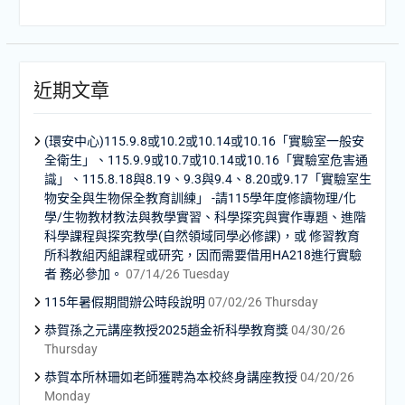
近期文章
(環安中心)115.9.8或10.2或10.14或10.16「實驗室一般安
全衛生」、115.9.9或10.7或10.14或10.16「實驗室危害通
識」、115.8.18與8.19、9.3與9.4、8.20或9.17「實驗室生
物安全與生物保全教育訓練」 -請115學年度修讀物理/化
學/生物教材教法與教學實習、科學探究與實作專題、進階
科學課程與探究教學(自然領域同學必修課)，或 修習教育
所科教組丙組課程或研究，因而需要借用HA218進行實驗
者 務必參加。
07/14/26 Tuesday
115年暑假期間辦公時段說明
07/02/26 Thursday
恭賀孫之元講座教授2025趙金祈科學教育獎
04/30/26
Thursday
恭賀本所林珊如老師獲聘為本校終身講座教授
04/20/26
Monday