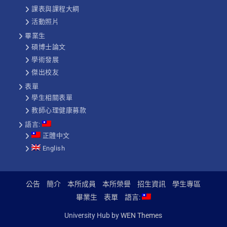
課表與課程大綱
活動照片
畢業生
碩博士論文
學術發展
傑出校友
表單
學生相關表單
教師心理健康募款
語言:
正體中文
English
公告
簡介
本所成員
本所榮譽
招生資訊
學生專區
畢業生
表單
語言:
University Hub by
WEN Themes