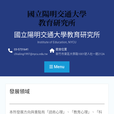
Skip
to
content
國立陽明交通大學教育研究所
Institute of Education, NYCU
03-5731641
館舍位置
chialing1997@nycu.edu.tw
新竹市東區大學路1001號人社一館212A
Menu
發展領域
本所發展方向與重點有「諮商心理」、「教育心理」、「科