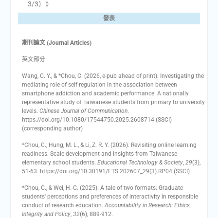
3/3）》
發表
期刊論文 (Journal Articles)
英文部分
Wang, C. Y., & *Chou, C. (2026, e-pub ahead of print). Investigating the
mediating role of self-regulation in the association between
smartphone addiction and academic performance: A nationally
representative study of Taiwanese students from primary to university
levels.
Chinese Journal of Communication
.
https://doi.org/10.1080/17544750.2025.2608714 (SSCI)
(corresponding author)
*Chou, C., Hung, M. L., & Li, Z. R. Y. (2026). Revisiting online learning
readiness: Scale development and insights from Taiwanese
elementary school students.
Educational Technology & Society
,
29
(3),
51-63. https://doi.org/10.30191/ETS.202607_29(3).RP04 (SSCI)
*Chou, C., & Wei, H.-C. (2025). A tale of two formats: Graduate
students' perceptions and preferences of interactivity in responsible
conduct of research education.
Accountability in Research: Ethics,
Integrity and Policy
,
32
(6), 889-912.