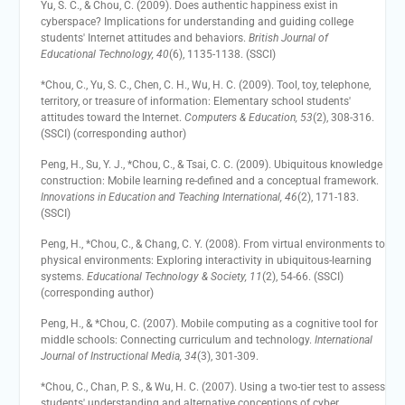
Yu, S. C., & Chou, C. (2009). Does authentic happiness exist in
cyberspace? Implications for understanding and guiding college
students' Internet attitudes and behaviors.
British Journal of
Educational Technology, 40
(6), 1135-1138. (SSCI)
*Chou, C., Yu, S. C., Chen, C. H., Wu, H. C. (2009). Tool, toy, telephone,
territory, or treasure of information: Elementary school students'
attitudes toward the Internet.
Computers & Education, 53
(2), 308-316.
(SSCI) (corresponding author)
Peng, H., Su, Y. J., *Chou, C., & Tsai, C. C. (2009). Ubiquitous knowledge
construction: Mobile learning re-defined and a conceptual framework.
Innovations in Education and Teaching International, 46
(2), 171-183.
(SSCI)
Peng, H., *Chou, C., & Chang, C. Y. (2008). From virtual environments to
physical environments: Exploring interactivity in ubiquitous-learning
systems.
Educational Technology & Society, 11
(2), 54-66. (SSCI)
(corresponding author)
Peng, H., & *Chou, C. (2007). Mobile computing as a cognitive tool for
middle schools: Connecting curriculum and technology.
International
Journal of Instructional Media, 34
(3), 301-309.
*Chou, C., Chan, P. S., & Wu, H. C. (2007). Using a two-tier test to assess
students' understanding and alternative conceptions of cyber