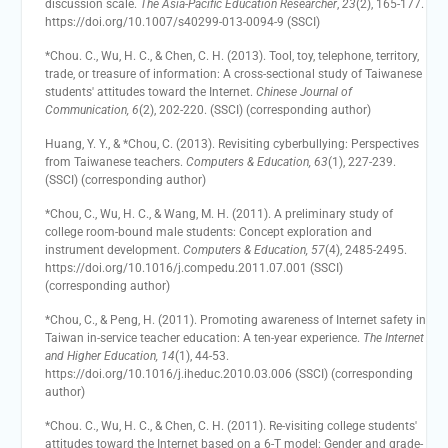
discussion scale.
The Asia-Pacific Education Researcher
,
23
(2), 165-177.
https://doi.org/10.1007/s40299-013-0094-9 (SSCI)
*Chou. C., Wu, H. C., & Chen, C. H. (2013). Tool, toy, telephone, territory,
trade, or treasure of information: A cross-sectional study of Taiwanese
students' attitudes toward the Internet.
Chinese Journal of
Communication, 6
(2), 202-220. (SSCI) (corresponding author)
Huang, Y. Y., & *Chou, C. (2013). Revisiting cyberbullying: Perspectives
from Taiwanese teachers.
Computers & Education, 63
(1), 227-239.
(SSCI) (corresponding author)
*Chou, C., Wu, H. C., & Wang, M. H. (2011). A preliminary study of
college room-bound male students: Concept exploration and
instrument development.
Computers & Education, 57
(4), 2485-2495.
https://doi.org/10.1016/j.compedu.2011.07.001 (SSCI)
(corresponding author)
*Chou, C., & Peng, H. (2011). Promoting awareness of Internet safety in
Taiwan in-service teacher education: A ten-year experience.
The Internet
and Higher Education, 14
(1), 44-53.
https://doi.org/10.1016/j.iheduc.2010.03.006 (SSCI) (corresponding
author)
*Chou. C., Wu, H. C., & Chen, C. H. (2011). Re-visiting college students'
attitudes toward the Internet based on a 6-T model: Gender and grade-