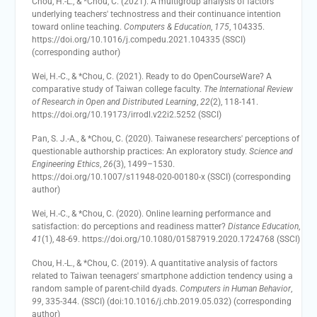
Chou, H.-L., & *Chou, C. (2021). A multigroup analysis of factors
underlying teachers' technostress and their continuance intention
toward online teaching.
Computers & Education
,
175
, 104335.
https://doi.org/10.1016/j.compedu.2021.104335 (SSCI)
(corresponding author)
Wei, H.-C., & *Chou, C. (2021). Ready to do OpenCourseWare? A
comparative study of Taiwan college faculty.
The International Review
of Research in Open and Distributed Learning
,
22
(2), 118-141.
https://doi.org/10.19173/irrodl.v22i2.5252 (SSCI)
Pan, S. J.-A., & *Chou, C. (2020). Taiwanese researchers' perceptions of
questionable authorship practices: An exploratory study.
Science and
Engineering Ethics
,
26
(3), 1499–1530.
https://doi.org/10.1007/s11948-020-00180-x (SSCI) (corresponding
author)
Wei, H.-C., & *Chou, C. (2020). Online learning performance and
satisfaction: do perceptions and readiness matter?
Distance Education
,
41
(1), 48-69. https://doi.org/10.1080/01587919.2020.1724768 (SSCI)
Chou, H.-L., & *Chou, C. (2019). A quantitative analysis of factors
related to Taiwan teenagers' smartphone addiction tendency using a
random sample of parent-child dyads.
Computers in Human Behavior
,
99
, 335-344. (SSCI) (doi:10.1016/j.chb.2019.05.032) (corresponding
author)