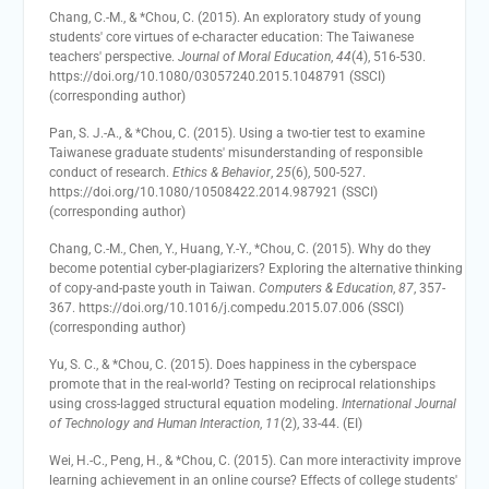
Chang, C.-M., & *Chou, C. (2015). An exploratory study of young
students' core virtues of e-character education: The Taiwanese
teachers' perspective.
Journal of Moral Education
,
44
(4), 516-530.
https://doi.org/10.1080/03057240.2015.1048791 (SSCI)
(corresponding author)
Pan, S. J.-A., & *Chou, C. (2015). Using a two-tier test to examine
Taiwanese graduate students' misunderstanding of responsible
conduct of research.
Ethics & Behavior
,
25
(6), 500-527.
https://doi.org/10.1080/10508422.2014.987921 (SSCI)
(corresponding author)
Chang, C.-M., Chen, Y., Huang, Y.-Y., *Chou, C. (2015). Why do they
become potential cyber-plagiarizers? Exploring the alternative thinking
of copy-and-paste youth in Taiwan.
Computers & Education
,
87
, 357-
367. https://doi.org/10.1016/j.compedu.2015.07.006 (SSCI)
(corresponding author)
Yu, S. C., & *Chou, C. (2015). Does happiness in the cyberspace
promote that in the real-world? Testing on reciprocal relationships
using cross-lagged structural equation modeling.
International Journal
of Technology and Human Interaction
,
11
(2), 33-44. (EI)
Wei, H.-C., Peng, H., & *Chou, C. (2015). Can more interactivity improve
learning achievement in an online course? Effects of college students'