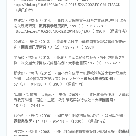
https://doi.org/10.6120/JoEMLS.2015.522/0002.RS.CM（TSSCI）
（通訊作者）
林建宏、 *周倩（2014）。我國大專院校資訊科系之資訊倫理相關課程
開設現況研究。
教育科學研究期刊，59
（1），197-228 。
https://doi.org/10.6209/JORIES.2014.59(1).07（TSSCI）（通訊作者）
呂瑞蓮、*周倩（2013）。臺灣地區國中小學校圖書館經營管理調查研
究。
圖書資訊學研究，7
（2），29-79 。（TSSCI）
李海碩、*周倩（2013）。臺灣開放式課程發展歷程、特色與影響之初
探：以交通大學開放式課程為例。
大學圖書館，17
（1），22-42 。
鄧達鈞、 *周倩（2012）。國小六年級學生犯罪軟體防治之教材發展與
評鑑 — 以恐懼訴求為課程設計原則之研究。
教育科學研究期刊，
57
（3），91-120 。（TSSCI）（通訊作者）
*周倩、吳歡鵲、陳茵嵐、王美鴻（2009）。「資訊素養與倫理」大學通
識教育課程 — 理念、主題、教學策略與執行成效。
大學圖書館，
13
（2），24-44 。
蘇怡如、 *周倩（2008）。國中學生網路禮儀課程設計、發展與評鑑。
課程與教學，11
（1），95-118 。（TSSCI）（通訊作者）
張志銘、*周倩（2008）。國小教師網路讀書會設計與經營初探。
教學科