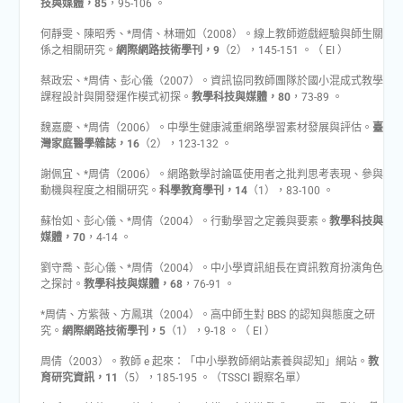
技與媒體，85
，95-106 。
何靜雯、陳昭秀、*周倩、林珊如（2008）。線上教師遊戲經驗與師生關
係之相關研究。
網際網路技術學刊，9
（2），145-151 。（ EI ）
蔡政宏、*周倩、彭心儀（2007）。資訊協同教師團隊於國小混成式教學
課程設計與開發運作模式初探。
教學科技與媒體，80
，73-89 。
魏嘉慶、*周倩（2006）。中學生健康減重網路學習素材發展與評估。
臺
灣家庭醫學雜誌，16
（2），123-132 。
謝佩宜、*周倩（2006）。網路數學討論區使用者之批判思考表現、參與
動機與程度之相關研究。
科學教育學刊，14
（1），83-100 。
蘇怡如、彭心儀、*周倩（2004）。行動學習之定義與要素。
教學科技與
媒體，70
，4-14 。
劉守喬、彭心儀、*周倩（2004）。中小學資訊組長在資訊教育扮演角色
之探討。
教學科技與媒體，68
，76-91 。
*周倩、方紫薇、方鳳琪（2004）。高中師生對 BBS 的認知與態度之研
究。
網際網路技術學刊，5
（1），9-18 。（ EI ）
周倩（2003）。教師 e 起來：「中小學教師網站素養與認知」網站。
教
育研究資訊，11
（5），185-195 。（TSSCI 觀察名單）