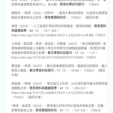
周倩（2026，已接受）。臺灣學術倫理教育發展的經驗與展望：以「臺
灣學術倫理教育資源中心」為主軸。
教育科學研究期刊
。（TSSCI）
陳薇安、*周倩（2026，付梓中）。臺灣大專校院環境、社會與治理課程
開設及實施現況之研究。
教育實踐與研究
。（TSSCI）（通訊作者）
周倩（2025）。人工智慧於學術界的同儕審查：應用與規範。
教育資料
與圖書館學
，
62
（3），351–382。
https://doi.org/10.6120/JoEMLS.202511_62(3).0019.OR.BM（TSSCI）
王承諺、劉奕蘭、周倩、張佳耘、洪蕙嘉（2025）。每日螢幕時間、夜
間螢幕時間與線上活動對小學及中學學生的網路遊戲障礙、智慧型手機
成癮者與學業表現之影響。
數位學習科技期刊
，
17
（4），1-27。
https://doi.org/10.53106/2071260X2025101704001（TSSCI）
曹珈菱、*周倩（2025）。數位素養課程的認知、實施現況與期待：國小
教師之觀點。
數位學習科技期刊
，
17
（2），59-86。（TSSCI）（通訊
作者）
薛美蓮、*周倩（2024）。學位論文之利用：以台灣的著作權法與學術倫
理觀點分析。
教育資料與圖書館學
，
61
（3），309-337。
https://doi.org/10.6120/JoEMLS.202411_61(3).0032.OR.BM
（TSSCI）（通訊作者）
*周倩、吳俊育（2024）。教育量化研究中的P值操弄現象初探：定義、
影響與避免之道。
教育實踐與研究
，
37
（1），107-126。（TSSCI）