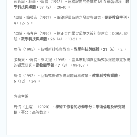
郭昕周、林華、*周倩（1998）。建構取向的遊戲式 MUD 學習環境。
教
學科技與媒體，37
（2），28-40 。
*周倩、簡榮宏（1997）。網路評量系統之發展與研究。
遠距教育季刊，
4
，12-15 。
*周倩、孫春在（1996）。遠距合作學習環境之設計與建立：CORAL 經
驗。
教學科技與媒體，26
（4），13-21 。
周倩（1995）。傳播新科技與教育。
教學科技與媒體，21
（6），2 。
張曉東、*周倩、梁明煌（1995）。臺北市動物園互動式多媒體導覽系統
的觀眾研究。
動物園學報，7
（3），99-107 。
周倩（1992）。互動式影碟系統與體育科教學。
教學科技與媒體，
6
（12），3-9 。
專書主編
周倩（主編）（2020）。
學術工作者的必修學分：學術倫理及研究誠
信
。臺北：高等教育。