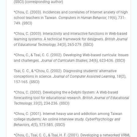
(SSCI) (corresponding author)
*Chou, C. (2003). Incidences and correlates of Internet anxiety of high
school teachers in Taiwan.
Computers in Human Behavior, 19
(6), 731-
749. (SSCI)
*Chou, C. (2003). Interactivity and interactive functions in Web-based
learning systems: A technical framework for designers.
British Journal
of Educational Technology, 34
(3), 265-279. (SSCI)
*Chou, C., & Tsai, C. C. (2002). Developing Web-based curricula: Issues
and challenges.
Journal of Curriculum Studies, 34
(6), 623-636. (SSCI)
Tsai, C. C., & *Chou, C. (2002). Diagnosing students' alternative
conceptions in science.
Journal of Computer Assisted Learning, 18
(2),
157-165. (SSCI)
*Chou, C. (2002). Developing the e-Delphi System: A Web-based
forecasting tool for educational research.
British Journal of Educational
Technology, 33
(2), 234-236. (SSCI)
*Chou, C. (2001). Internet heavy use and addiction among Taiwan
college students: An online interview study.
CyberPsychology and
Behaviors, 4
(5), 573-585. (SSCI)
*Chou, C., Tsai, C. C., & Tsai, H. F. (2001). Developing a networked VRML