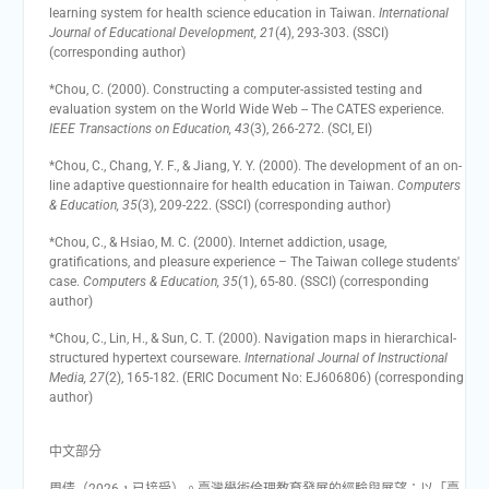
learning system for health science education in Taiwan.
International
Journal of Educational Development, 21
(4), 293-303. (SSCI)
(corresponding author)
*Chou, C. (2000). Constructing a computer-assisted testing and
evaluation system on the World Wide Web -- The CATES experience.
IEEE Transactions on Education, 43
(3), 266-272. (SCI, EI)
*Chou, C., Chang, Y. F., & Jiang, Y. Y. (2000). The development of an on-
line adaptive questionnaire for health education in Taiwan.
Computers
& Education, 35
(3), 209-222. (SSCI) (corresponding author)
*Chou, C., & Hsiao, M. C. (2000). Internet addiction, usage,
gratifications, and pleasure experience – The Taiwan college students'
case.
Computers & Education, 35
(1), 65-80. (SSCI) (corresponding
author)
*Chou, C., Lin, H., & Sun, C. T. (2000). Navigation maps in hierarchical-
structured hypertext courseware.
International Journal of Instructional
Media, 27
(2), 165-182. (ERIC Document No: EJ606806) (corresponding
author)
中文部分