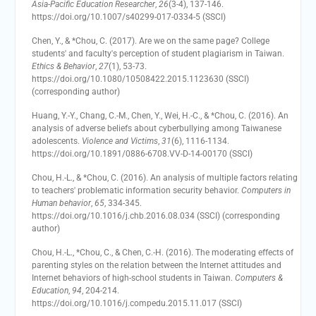
Asia-Pacific Education Researcher
,
26
(3-4), 137-146.
https://doi.org/10.1007/s40299-017-0334-5 (SSCI)
Chen, Y., & *Chou, C. (2017). Are we on the same page? College
students' and faculty's perception of student plagiarism in Taiwan.
Ethics & Behavior
,
27
(1), 53-73.
https://doi.org/10.1080/10508422.2015.1123630 (SSCI)
(corresponding author)
Huang, Y.-Y., Chang, C.-M., Chen, Y., Wei, H.-C., & *Chou, C. (2016). An
analysis of adverse beliefs about cyberbullying among Taiwanese
adolescents.
Violence and Victims
,
31
(6), 1116-1134.
https://doi.org/10.1891/0886-6708.VV-D-14-00170 (SSCI)
Chou, H.-L., & *Chou, C. (2016). An analysis of multiple factors relating
to teachers' problematic information security behavior.
Computers in
Human behavior
,
65
, 334-345.
https://doi.org/10.1016/j.chb.2016.08.034 (SSCI) (corresponding
author)
Chou, H.-L., *Chou, C., & Chen, C.-H. (2016). The moderating effects of
parenting styles on the relation between the Internet attitudes and
Internet behaviors of high-school students in Taiwan.
Computers &
Education
,
94
, 204-214.
https://doi.org/10.1016/j.compedu.2015.11.017 (SSCI)