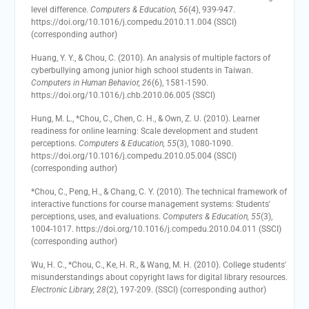
level difference.
Computers & Education, 56
(4), 939-947.
https://doi.org/10.1016/j.compedu.2010.11.004 (SSCI)
(corresponding author)
Huang, Y. Y., & Chou, C. (2010). An analysis of multiple factors of
cyberbullying among junior high school students in Taiwan.
Computers in Human Behavior, 26
(6), 1581-1590.
https://doi.org/10.1016/j.chb.2010.06.005 (SSCI)
Hung, M. L., *Chou, C., Chen, C. H., & Own, Z. U. (2010). Learner
readiness for online learning: Scale development and student
perceptions.
Computers & Education, 55
(3), 1080-1090.
https://doi.org/10.1016/j.compedu.2010.05.004 (SSCI)
(corresponding author)
*Chou, C., Peng, H., & Chang, C. Y. (2010). The technical framework of
interactive functions for course management systems: Students'
perceptions, uses, and evaluations.
Computers & Education, 55
(3),
1004-1017. https://doi.org/10.1016/j.compedu.2010.04.011 (SSCI)
(corresponding author)
Wu, H. C., *Chou, C., Ke, H. R., & Wang, M. H. (2010). College students'
misunderstandings about copyright laws for digital library resources.
Electronic Library, 28
(2), 197-209. (SSCI) (corresponding author)