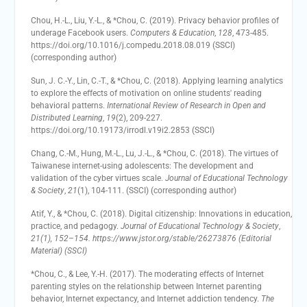
Chou, H.-L., Liu, Y.-L., & *Chou, C. (2019). Privacy behavior profiles of
underage Facebook users.
Computers & Education
,
128
, 473-485.
https://doi.org/10.1016/j.compedu.2018.08.019 (SSCI)
(corresponding author)
Sun, J. C.-Y., Lin, C.-T., & *Chou, C. (2018). Applying learning analytics
to explore the effects of motivation on online students' reading
behavioral patterns.
International Review of Research in Open and
Distributed Learning
,
19
(2), 209-227.
https://doi.org/10.19173/irrodl.v19i2.2853 (SSCI)
Chang, C.-M., Hung, M.-L., Lu, J.-L., & *Chou, C. (2018). The virtues of
Taiwanese internet-using adolescents: The development and
validation of the cyber virtues scale.
Journal of Educational Technology
& Society
,
21
(1), 104-111. (SSCI) (corresponding author)
Atif, Y., & *Chou, C. (2018). Digital citizenship: Innovations in education,
practice, and pedagogy.
Journal of Educational Technology & Society
,
21
(1), 152–154. https://www.jstor.org/stable/26273876 (Editorial
Material) (SSCI)
*Chou, C., & Lee, Y.-H. (2017). The moderating effects of Internet
parenting styles on the relationship between Internet parenting
behavior, Internet expectancy, and Internet addiction tendency.
The