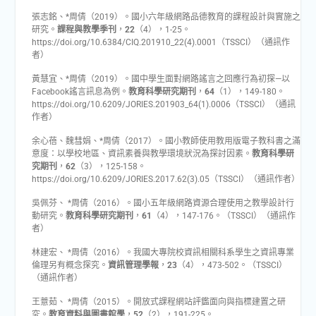
張志銘、*周倩（2019）。國小六年級網路品德教育的課程設計與實施之
研究。
課程與教學季刊
，
22
（4），1-25。
https://doi.org/10.6384/CIQ.201910_22(4).0001（TSSCI）（通訊作
者）
黃慧宜、*周倩（2019）。國中學生面對網路謠言之回應行為初探—以
Facebook謠言訊息為例。
教育科學研究期刊
，
64
（1），149-180。
https://doi.org/10.6209/JORIES.201903_64(1).0006（TSSCI）（通訊
作者）
余心蓓、魏彗娟、*周倩（2017）。國小教師使用教用版電子教科書之滿
意度：以學校地區、資訊素養與教學環境狀況為探討因素。
教育科學研
究期刊
，
62
（3），125-158。
https://doi.org/10.6209/JORIES.2017.62(3).05（TSSCI）（通訊作者）
吳佩芬、 *周倩（2016）。國小五年級網路資源合理使用之教學設計行
動研究。
教育科學研究期刊
，
61
（4），147-176。（TSSCI）（通訊作
者）
林建宏、 *周倩（2016）。我國大專院校資訊相關科系學生之資訊專業
倫理另有概念探究。
資訊管理學報
，
23
（4），473-502。（TSSCI）
（通訊作者）
王薏茹、 *周倩（2015）。開放式課程網站評鑑面向與指標建置之研
究。
教育資料與圖書館學
，
52
（2），191-225。