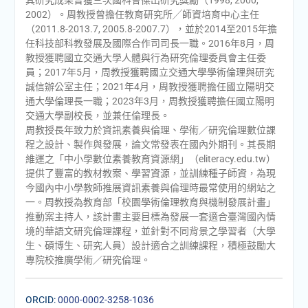
其研究成果曾獲三次國科會傑出研究獎勵（1998, 2000,
2002）。周教授曾擔任教育研究所╱師資培育中心主任
（2011.8-2013.7, 2005.8-2007.7），並於2014至2015年擔
任科技部科教發展及國際合作司司長一職。2016年8月，周
教授獲聘國立交通大學人體與行為研究倫理委員會主任委
員；2017年5月，周教授獲聘國立交通大學學術倫理與研究
誠信辦公室主任；2021年4月，周教授獲聘擔任國立陽明交
通大學倫理長一職；2023年3月，周教授獲聘擔任國立陽明
交通大學副校長，並兼任倫理長。
周教授長年致力於資訊素養與倫理、學術／研究倫理數位課
程之設計、製作與發展，論文常發表在國內外期刊。其長期
維運之「中小學數位素養教育資源網」（eliteracy.edu.tw）
提供了豐富的教材教案、學習資源，並訓練種子師資，為現
今國內中小學教師推展資訊素養與倫理時最常使用的網站之
一。周教授為教育部「校園學術倫理教育與機制發展計畫」
推動案主持人，該計畫主要目標為發展一套適合臺灣國內情
境的華語文研究倫理課程，並針對不同背景之學習者（大學
生、碩博生、研究人員）設計適合之訓練課程，積極鼓勵大
專院校推廣學術／研究倫理。
ORCID:
0000-0002-3258-1036