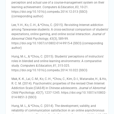
perception and actual use of a course-management system on their
learning achievement.
Computers & Education
,
83
, 10-21.
https://doi.org/10.1016/j.compedu.2014.12.013 (SSCI)
(corresponding author)
Lee, Y.-H., Ko, C.-H., & *Chou, C. (2015). Re-visiting Internet addiction
among Taiwanese students: A cross-sectional comparison of students'
expectations, online gaming, and online social interaction.
Journal of
Abnormal Child Psychology
,
43
(3), 589-99.
https://doi.org/10.1007/s10802-014-9915-4 (SSCI) (corresponding
author)
Hung, M.-L., & *Chou, C. (2015). Students' perceptions of instructors'
roles in blended and online learning environments: A comparative
study.
Computers & Education
,
81
, 315-325.
https://doi.org/10.1016/j.compedu.2014.10.022 (SSCI)
Mak, K.-K., Lai, C.-M., Ko, C.-H., *Chou, C., Kim, D.-I., Watanabe, H., & Ho,
R. C. M. (2014). Psychometric properties of the revised Chen Internet
Addiction Scale (CIAS-R) in Chinese adolescents.
Journal of Abnormal
Child Psychology
,
42
(7), 1237-1245. https://doi.org/10.1007/s10802-
014-9851-3 (SSCI)
Hung, M. L., & *Chou, C. (2014). The development, validity, and
reliability of communication satisfaction in an online asynchronous