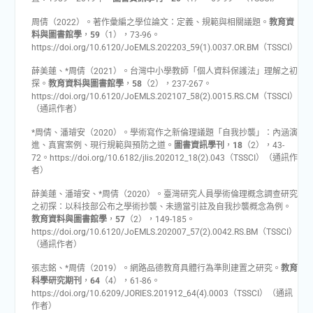
周倩（2022）。著作彙編之學位論文：定義、規範與相關議題。
教育資
料與圖書館學
，
59
（1），73-96。
https://doi.org/10.6120/JoEMLS.202203_59(1).0037.OR.BM（TSSCI）
薛美蓮、*周倩（2021）。台灣中小學教師「個人資料保護法」理解之初
探。
教育資料與圖書館學
，
58
（2），237-267。
https://doi.org/10.6120/JoEMLS.202107_58(2).0015.RS.CM（TSSCI）
（通訊作者）
*周倩、潘璿安（2020）。學術寫作之新倫理議題「自我抄襲」：內涵演
進、真實案例、現行規範與預防之道。
圖書資訊學刊
，
18
（2），43-
72。https://doi.org/10.6182/jlis.202012_18(2).043（TSSCI）（通訊作
者）
薛美蓮、潘璿安、*周倩（2020）。臺灣研究人員學術倫理概念調查研究
之初探：以科技部公布之學術抄襲、未適當引註及自我抄襲概念為例。
教育資料與圖書館學
，
57
（2），149-185。
https://doi.org/10.6120/JoEMLS.202007_57(2).0042.RS.BM（TSSCI）
（通訊作者）
張志銘、*周倩（2019）。網路品德教育具體行為準則建置之研究。
教育
科學研究期刊
，
64
（4），61-86。
https://doi.org/10.6209/JORIES.201912_64(4).0003（TSSCI）（通訊
作者）