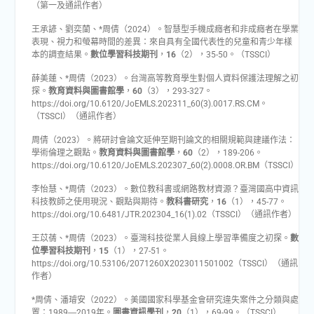
（第一及通訊作者）
王承諺、劉奕蘭、*周倩（2024）。智慧型手機成癮者和非成癮者在學業
表現、視力和螢幕時間的差異：來自具有全國代表性的兒童和青少年樣
本的調查結果。
數位學習科技期刊
，
16
（2），35-50。（TSSCI）
薛美蓮、*周倩（2023）。台灣高等教育學生對個人資料保護法理解之初
探。
教育資料與圖書館學
，
60
（3），293-327。
https://doi.org/10.6120/JoEMLS.202311_60(3).0017.RS.CM。
（TSSCI）（通訊作者）
周倩（2023）。將研討會論文延伸至期刊論文的相關規範與建議作法：
學術倫理之觀點。
教育資料與圖書館學
，
60
（2），189-206。
https://doi.org/10.6120/JoEMLS.202307_60(2).0008.OR.BM（TSSCI）
李怡慧、*周倩（2023）。數位教科書或網路教材資源？臺灣國高中資訊
科技教師之使用現況、觀點與期待。
教科書研究
，
16
（1），45-77。
https://doi.org/10.6481/JTR.202304_16(1).02（TSSCI）（通訊作者）
王苡蒨、*周倩（2023）。臺灣科技從業人員線上學習準備度之初探。
數
位學習科技期刊
，
15
（1），27-51。
https://doi.org/10.53106/2071260X2023011501002（TSSCI）（通訊
作者）
*周倩、潘璿安（2022）。美國國家科學基金會研究違失案件之分類與處
置：1989―2019年。
圖書資訊學刊
，
20
（1），69-99。（TSSCI）