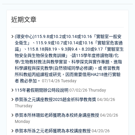
近期文章
(環安中心)115.9.8或10.2或10.14或10.16「實驗室一般安
全衛生」、115.9.9或10.7或10.14或10.16「實驗室危害通
識」、115.8.18與8.19、9.3與9.4、8.20或9.17「實驗室生
物安全與生物保全教育訓練」 -請115學年度修讀物理/化
學/生物教材教法與教學實習、科學探究與實作專題、進階
科學課程與探究教學(自然領域同學必修課)，或 修習教育
所科教組丙組課程或研究，因而需要借用HA218進行實驗
者 務必參加。
07/14/26 Tuesday
115年暑假期間辦公時段說明
07/02/26 Thursday
恭賀孫之元講座教授2025趙金祈科學教育獎
04/30/26
Thursday
恭賀本所林珊如老師獲聘為本校終身講座教授
04/20/26
Monday
恭賀本所孫之元老師獲聘為本校講座教授
04/20/26