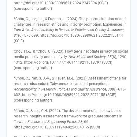
https://doi.org/10.1080/08989621.2024.2347394 (SCIE)
(corresponding author)
*Chou, C., Lee, I.-J., & Fudano, J. (2024). The present situation of and
challenges in research ethics and integrity promotion: Experiences in
East Asia.
Accountability in Research: Policies and Quality Assurance
,
31
(6), 576-599. https://doi.org/10.1080/08989621.2022.2155144
(SCIE)
Chou, H.-L., & *Chou, C. (2023). How teens negotiate privacy on social
media proactively and reactively.
New Media and Society
,
25
(6), 1290-
1312. https://doi.org/10.1177/14614448211018797 (SSCI)
(corresponding author)
*Chou, C., Pan, S. J.-A., & Hsueh, M.-L. (2023). Assessment criteria for
research misconduct: Taiwanese researchers' perceptions.
Accountability in Research: Policies and Quality Assurance
,
30
(8), 613-
632. https://doi.org/10.1080/08989621.2022.2071155 (SCIE)
(corresponding author)
*Chou, C., & Lee, Y.-H. (2022). The development of a literacy-based
research integrity assessment framework for graduate students in
Taiwan.
Science and Engineering Ethics
,
28
, 66.
https://doi.org/10.1007/s11948-022-00401-5 (SSCI)