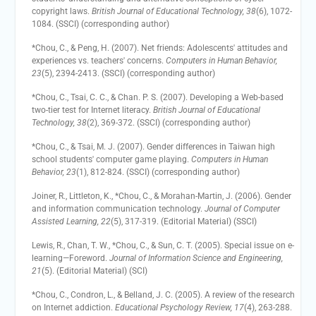
copyright laws.
British Journal of Educational Technology, 38
(6), 1072-
1084. (SSCI) (corresponding author)
*Chou, C., & Peng, H. (2007). Net friends: Adolescents' attitudes and
experiences vs. teachers' concerns.
Computers in Human Behavior,
23
(5), 2394-2413. (SSCI) (corresponding author)
*Chou, C., Tsai, C. C., & Chan. P. S. (2007). Developing a Web-based
two-tier test for Internet literacy.
British Journal of Educational
Technology, 38
(2), 369-372. (SSCI) (corresponding author)
*Chou, C., & Tsai, M. J. (2007). Gender differences in Taiwan high
school students' computer game playing.
Computers in Human
Behavior, 23
(1), 812-824. (SSCI) (corresponding author)
Joiner, R., Littleton, K., *Chou, C., & Morahan-Martin, J. (2006). Gender
and information communication technology.
Journal of Computer
Assisted Learning, 22
(5), 317-319. (Editorial Material) (SSCI)
Lewis, R., Chan, T. W., *Chou, C., & Sun, C. T. (2005). Special issue on e-
learning—Foreword.
Journal of Information Science and Engineering,
21
(5). (Editorial Material) (SCI)
*Chou, C., Condron, L., & Belland, J. C. (2005). A review of the research
on Internet addiction.
Educational Psychology Review, 17
(4), 263-288.