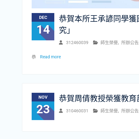
恭賀本所王承諺同學獲國
DEC
14
究」
312460039
師生榮譽
,
所辦公告
恭
Read more
恭賀周倩教授榮獲教育
NOV
23
310460031
師生榮譽
,
所辦公告