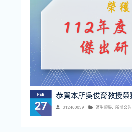
恭賀本所吳俊育教授榮
FEB
27
312460039
師生榮譽
,
所辦公告