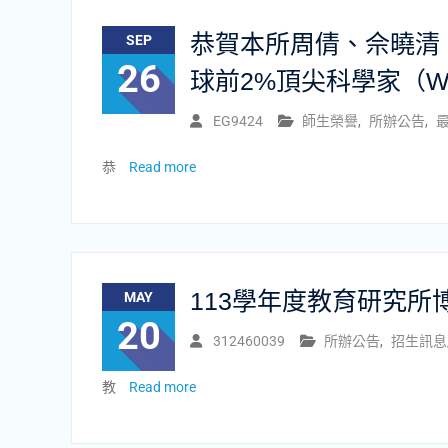
恭賀本所周倩、佘曉清
SEP
26
球前2%頂尖科學家（World’
EG9424
師生榮譽
,
所辦公告
,
恭
Read more
113學年度教育研究
MAY
20
312460039
所辦公告
,
招生訊息
教
Read more