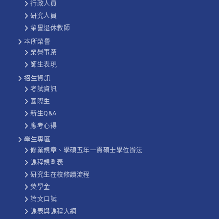
行政人員
研究人員
榮譽退休教師
本所榮譽
榮譽事蹟
師生表現
招生資訊
考試資訊
國際生
新生Q&A
應考心得
學生專區
修業規章、學碩五年一貫碩士學位辦法
課程規劃表
研究生在校修讀流程
獎學金
論文口試
課表與課程大綱