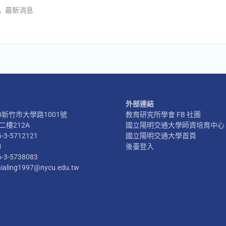
,
最新消息
外部連結
300新竹市大學路1001號
教育研究所學會 FB 社團
樓212A
國立陽明交通大學師資培育中心
6-3-5712121
國立陽明交通大學首頁
1
後臺登入
6-3-5738083
hialing1997@nycu.edu.tw