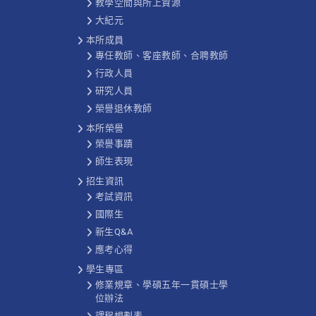
教學空間與所上資源
大紀元
本所成員
專任教師、客座教師、合聘教師
行政人員
研究人員
榮譽退休教師
本所榮譽
榮譽事蹟
師生表現
招生資訊
考試資訊
國際生
新生Q&A
應考心得
學生專區
修業規章、學碩五年一貫碩士學
位辦法
課程規劃表