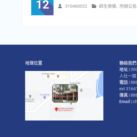
12
310460032
師生榮譽
,
所辦公告
地理位置
聯絡我們
地址
| 
人社一館二
電話
| 88
ext 3164
傳真
| 88
Email
| c