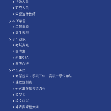
行政人員
研究人員
榮譽退休教師
本所榮譽
榮譽事蹟
師生表現
招生資訊
考試資訊
國際生
新生Q&A
應考心得
學生專區
修業規章、學碩五年一貫碩士學位辦法
課程規劃表
研究生在校修讀流程
獎學金
論文口試
課表與課程大綱