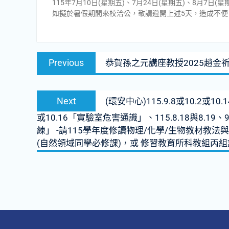
115年7月10日(星期五)、7月24日(星期五)、8月7日(
如擬於暑假期間來校洽公，敬請避開上述5天，造成不便
文
Previous
Previous
恭賀孫之元講座教授2025趙金
章
post:
導
Next
覽
Next
(環安中心)115.9.8或10.2或10
post:
或10.16「實驗室危害通識」、115.8.18與8.19
練」 -請115學年度修讀物理/化學/生物教材
(自然領域同學必修課)，或 修習教育所科教組丙組