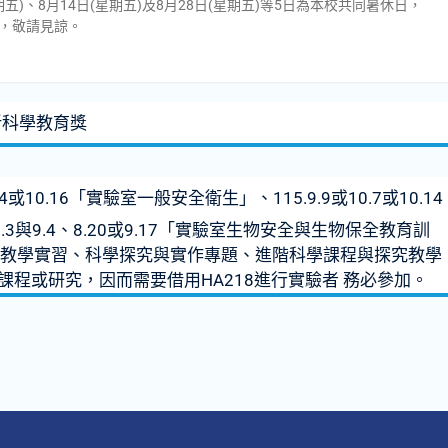
星期五)、8月14日(星期五)及8月28日(星期五)等5日為本校共同暑休日，
，敬請見諒。
祈科學教育獎
.14或10.16「實驗室一般安全衛生」、115.9.9或10.7或10.14
、9.3與9.4、8.20或9.17「實驗室生物安全與生物保全教育訓
教法與教學實習、科學探究與實作專題、進階科學課程與探究教學
課程或研究，因而需要借用HA218進行實驗者 務必參加。