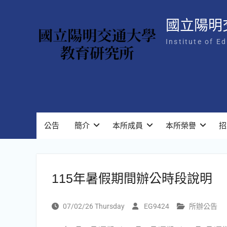
Skip
to
國立陽明
content
Institute of E
公告
簡介
本所成員
本所榮譽
招
115年暑假期間辦公時段說明
07/02/26 Thursday
EG9424
所辦公告