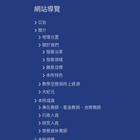
網站導覽
公告
簡介
地理位置
關於我們
發展沿革
發展領域
願景目標
本所特色
教學空間與所上資源
大紀元
本所成員
專任教師、客座教師、合聘教師
行政人員
研究人員
榮譽退休教師
本所榮譽