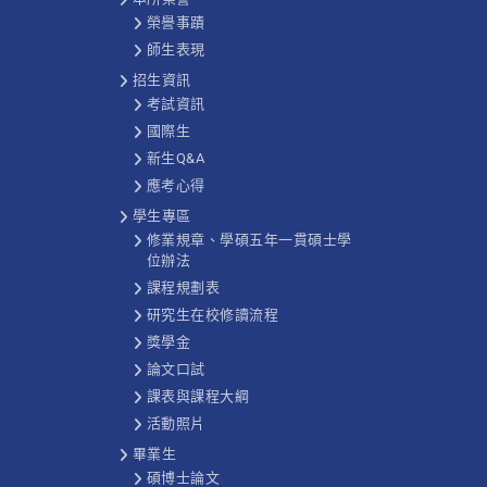
榮譽事蹟
師生表現
招生資訊
考試資訊
國際生
新生Q&A
應考心得
學生專區
修業規章、學碩五年一貫碩士學
位辦法
課程規劃表
研究生在校修讀流程
獎學金
論文口試
課表與課程大綱
活動照片
畢業生
碩博士論文