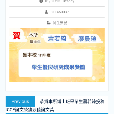
01/31/23 Tuesday
311460037
師生榮譽
文
Previous
Previous
恭賀本所博士班畢業生蕭若綺投稿
章
post:
ICCE論文榮獲最佳論文獎
導