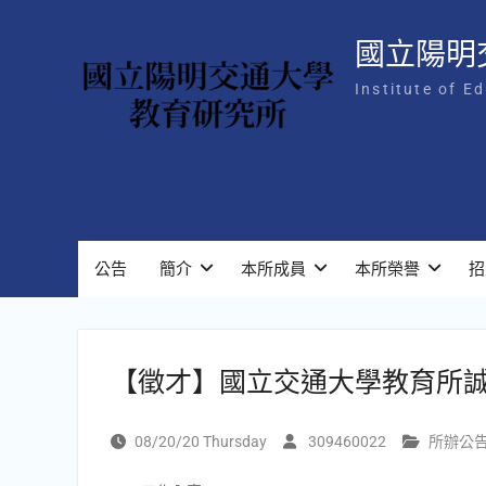
Skip
to
國立陽明
content
Institute of E
公告
簡介
本所成員
本所榮譽
招
【徵才】國立交通大學教育所誠
08/20/20 Thursday
309460022
所辦公