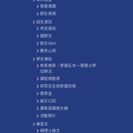
榮譽事蹟
師生表現
招生資訊
考試資訊
國際生
新生Q&A
應考心得
學生專區
修業規章、學碩五年一貫碩士學
位辦法
課程規劃表
研究生在校修讀流程
獎學金
論文口試
課表與課程大綱
活動照片
畢業生
碩博士論文