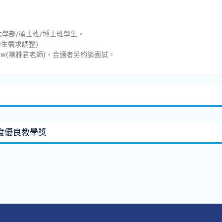
學部/碩士班/博士班學生。
學生需求調整)
edu.tw(陳雅君老師)，合適者另約談面試。
度優良教學獎