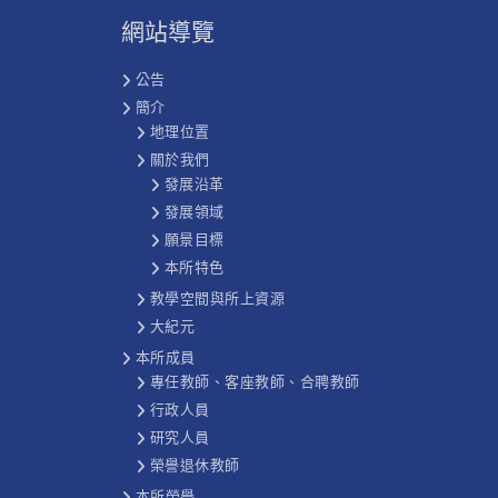
網站導覽
公告
簡介
地理位置
關於我們
發展沿革
發展領域
願景目標
本所特色
教學空間與所上資源
大紀元
本所成員
專任教師、客座教師、合聘教師
行政人員
研究人員
榮譽退休教師
本所榮譽