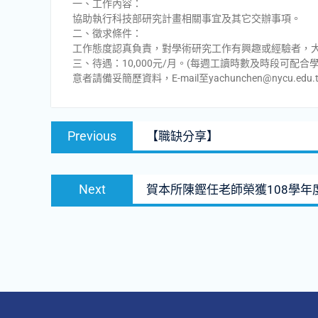
一、工作內容：
協助執行科技部研究計畫相關事宜及其它交辦事項。
二、徵求條件：
工作態度認真負責，對學術研究工作有興趣或經驗者，大
三、待遇：10,000元/月。(每週工讀時數及時段可配合
意者請備妥簡歷資料，E-mail至yachunchen@nycu.
文
Previous
Previous
【職缺分享】
章
post:
導
Next
覽
Next
賀本所陳鏗任老師榮獲108學年
post: