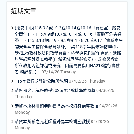
近期文章
(環安中心)115.9.8或10.2或10.14或10.16「實驗室一般安
全衛生」、115.9.9或10.7或10.14或10.16「實驗室危害通
識」、115.8.18與8.19、9.3與9.4、8.20或9.17「實驗室生
物安全與生物保全教育訓練」 -請115學年度修讀物理/化
學/生物教材教法與教學實習、科學探究與實作專題、進階
科學課程與探究教學(自然領域同學必修課)，或 修習教育
所科教組丙組課程或研究，因而需要借用HA218進行實驗
者 務必參加。
07/14/26 Tuesday
115年暑假期間辦公時段說明
07/02/26 Thursday
恭賀孫之元講座教授2025趙金祈科學教育獎
04/30/26
Thursday
恭賀本所林珊如老師獲聘為本校終身講座教授
04/20/26
Monday
恭賀本所孫之元老師獲聘為本校講座教授
04/20/26
Monday