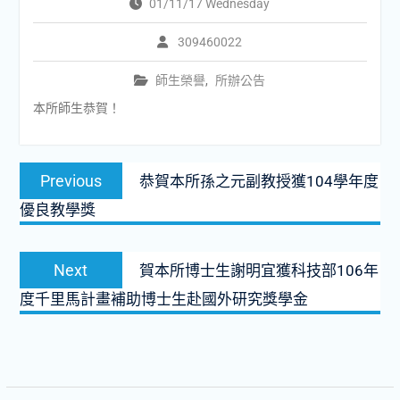
01/11/17 Wednesday
309460022
師生榮譽
,
所辦公告
本所師生恭賀！
文
Previous
Previous
恭賀本所孫之元副教授獲104學年度
章
post:
優良教學獎
導
覽
Next
Next
賀本所博士生謝明宜獲科技部106年
post:
度千里馬計畫補助博士生赴國外研究獎學金