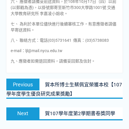
六、 應徵者請備妥前述資料，於108年10月17日（四）以前
(以郵戳為憑)，以掛號郵寄至新竹市300大學路1001號 交通
大學教育研究所 李嘉凌小姐收。
七、 為利於本單位儘快進行後續審核工作，有意應徵者請儘
早寄送資料。
八、 聯絡方式：電話(03)5731641 傳真：(03)5738083
e-mail：ljl@mail.nycu.edu.tw
九、應徵者如需退回資料，請備妥回郵及信封。
文
Previous
Previous
賀本所博士生蔡佩宜榮獲本校【107
章
post:
學年度學生優良研究成果獎勵】
導
覽
Next
Next
賀107學年度第2學期書卷獎同學
post: