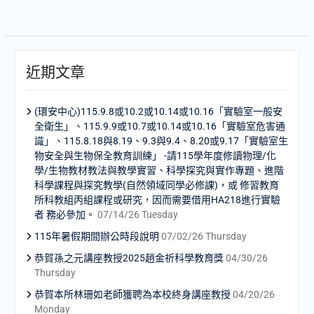
近期文章
(環安中心)115.9.8或10.2或10.14或10.16「實驗室一般安
全衛生」、115.9.9或10.7或10.14或10.16「實驗室危害通
識」、115.8.18與8.19、9.3與9.4、8.20或9.17「實驗室生
物安全與生物保全教育訓練」 -請115學年度修讀物理/化
學/生物教材教法與教學實習、科學探究與實作專題、進階
科學課程與探究教學(自然領域同學必修課)，或 修習教育
所科教組丙組課程或研究，因而需要借用HA218進行實驗
者 務必參加。
07/14/26 Tuesday
115年暑假期間辦公時段說明
07/02/26 Thursday
恭賀孫之元講座教授2025趙金祈科學教育獎
04/30/26
Thursday
恭賀本所林珊如老師獲聘為本校終身講座教授
04/20/26
Monday