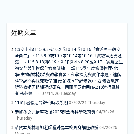
近期文章
(環安中心)115.9.8或10.2或10.14或10.16「實驗室一般安
全衛生」、115.9.9或10.7或10.14或10.16「實驗室危害通
識」、115.8.18與8.19、9.3與9.4、8.20或9.17「實驗室生
物安全與生物保全教育訓練」 -請115學年度修讀物理/化
學/生物教材教法與教學實習、科學探究與實作專題、進階
科學課程與探究教學(自然領域同學必修課)，或 修習教育
所科教組丙組課程或研究，因而需要借用HA218進行實驗
者 務必參加。
07/14/26 Tuesday
115年暑假期間辦公時段說明
07/02/26 Thursday
恭賀孫之元講座教授2025趙金祈科學教育獎
04/30/26
Thursday
恭賀本所林珊如老師獲聘為本校終身講座教授
04/20/26
Monday