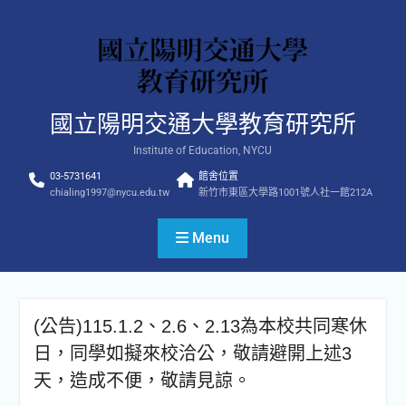
Skip
to
content
國立陽明交通大學教育研究所
Institute of Education, NYCU
03-5731641
館舍位置
chialing1997@nycu.edu.tw
新竹市東區大學路1001號人社一館212A
Menu
(公告)115.1.2、2.6、2.13為本校共同寒休
日，同學如擬來校洽公，敬請避開上述3
天，造成不便，敬請見諒。