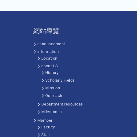
網站導覽
announcement
information
Location
about US
History
Scholarly Fields
Mission
Outreach
Department resources
Milestones
Member
Faculty
Staff