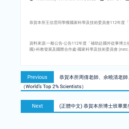
恭賀本所王信雲同學獲國家科學及技術委員會112年度
資料來源:一般公告-公告112年度「補助赴國外從事博士
國)-科教發展及國際合作處-國家科學及技術委員會 (nstc.go
Post
Previous
Previous
恭賀本所周倩老師、佘曉清老師、
navigation
post:
（World’s Top 2% Scientists）
Next
Next
(正體中文) 恭賀本所博士班畢業
post: