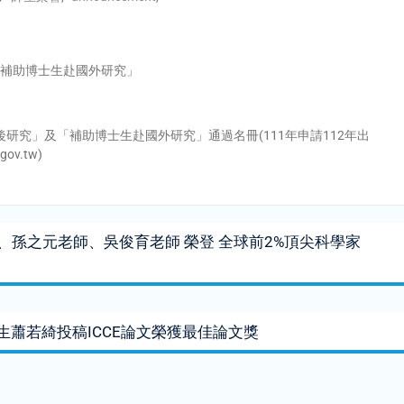
「補助博士生赴國外研究」
後研究」及「補助博士生赴國外研究」通過名冊(111年申請112年出
v.tw)
孫之元老師、吳俊育老師 榮登 全球前2%頂尖科學家
生蕭若綺投稿ICCE論文榮獲最佳論文獎