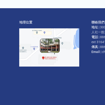
地理位置
聯絡我們
地址
| 
人社一館二
電話
| 88
ext 3164
傳真
| 88
Email
| c