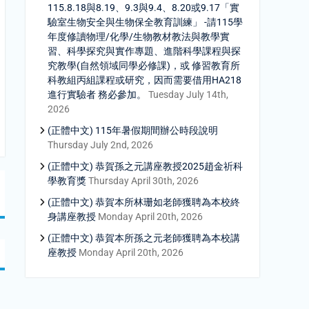
115.8.18與8.19、9.3與9.4、8.20或9.17「實
驗室生物安全與生物保全教育訓練」 -請115學
年度修讀物理/化學/生物教材教法與教學實
習、科學探究與實作專題、進階科學課程與探
究教學(自然領域同學必修課)，或 修習教育所
科教組丙組課程或研究，因而需要借用HA218
進行實驗者 務必參加。
Tuesday July 14th,
2026
(正體中文) 115年暑假期間辦公時段說明
Thursday July 2nd, 2026
(正體中文) 恭賀孫之元講座教授2025趙金祈科
學教育獎
Thursday April 30th, 2026
(正體中文) 恭賀本所林珊如老師獲聘為本校終
身講座教授
Monday April 20th, 2026
(正體中文) 恭賀本所孫之元老師獲聘為本校講
座教授
Monday April 20th, 2026