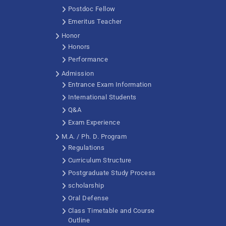
Postdoc Fellow
Emeritus Teacher
Honor
Honors
Performance
Admission
Entrance Exam Information
International Students
Q&A
Exam Experience
M.A. / Ph. D. Program
Regulations
Curriculum Structure
Postgraduate Study Process
scholarship
Oral Defense
Class Timetable and Course
Outline