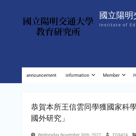
Skip
to
國立陽明
content
Institute of E
announcement
information
Member
H
恭賀本所王信雲同學獲國家科學
國外研究」
Wednesday November 30th, 2022
EG9424