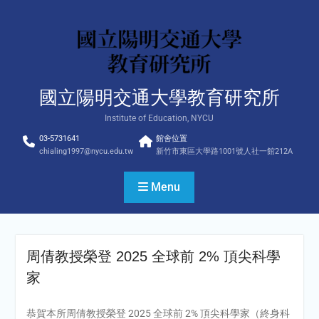
Skip
to
content
國立陽明交通大學教育研究所
Institute of Education, NYCU
03-5731641
館舍位置
chialing1997@nycu.edu.tw
新竹市東區大學路1001號人社一館212A
Menu
周倩教授榮登 2025 全球前 2% 頂尖科學
家
恭賀本所周倩教授榮登 2025 全球前 2% 頂尖科學家（終身科